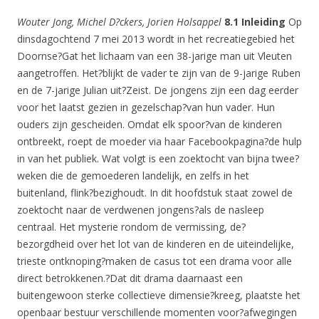
Wouter Jong, Michel D?ckers, Jorien Holsappel
8.1 Inleiding
Op
dinsdagochtend 7 mei 2013 wordt in het recreatiegebied het
Doornse?Gat het lichaam van een 38-jarige man uit Vleuten
aangetroffen. Het?blijkt de vader te zijn van de 9-jarige Ruben
en de 7-jarige Julian uit?Zeist. De jongens zijn een dag eerder
voor het laatst gezien in gezelschap?van hun vader. Hun
ouders zijn gescheiden. Omdat elk spoor?van de kinderen
ontbreekt, roept de moeder via haar Facebookpagina?de hulp
in van het publiek. Wat volgt is een zoektocht van bijna twee?
weken die de gemoederen landelijk, en zelfs in het
buitenland, flink?bezighoudt. In dit hoofdstuk staat zowel de
zoektocht naar de verdwenen jongens?als de nasleep
centraal. Het mysterie rondom de vermissing, de?
bezorgdheid over het lot van de kinderen en de uiteindelijke,
trieste ontknoping?maken de casus tot een drama voor alle
direct betrokkenen.?Dat dit drama daarnaast een
buitengewoon sterke collectieve dimensie?kreeg, plaatste het
openbaar bestuur verschillende momenten voor?afwegingen