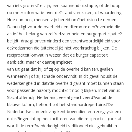
van iets groters?te zijn, een spannend uitstapje, of de hoop
op meer informatie over de?stand van zaken, of waardering.
Hoe dan ook, mensen zijn bereid om?het risico te nemen.
Daarin ligt voor de overheid een dilemma: een?overheid die
actief het belang van zelfredzaamheid en burgerparticipatie?
belijdt, draagt onverminderd een verantwoordelijkheid voor
de?redzamen die (uiteindelijk) niet veerkrachtig blijken. De
reciprociteit?omvat in wezen dat de burger capaciteit
aanbiedt, maar er daarbij impliciet
van uit gaat dat hij of zij op de overheid kan terugvallen
wanneer?hij of zij schade ondervindt. In dit geval houdt de
wederkerigheid in dat?de overheid garant moet kunnen staan
voor passende nazorg, mocht?dit nodig blijken. Inzet vanuit
Slachtofferhulp Nederland, veelal geactiveerd?vanuit de
blauwe kolom, behoort tot het standaardrepertoire.?De
Nederlandse samenleving kent bovendien een zorgsysteem
dat is?ingericht op het faciliteren van die reciprociteit (ook al
wordt de term?wederkerigheid traditioneel niet gebruikt in