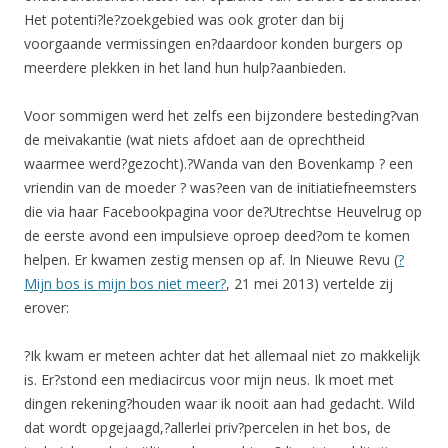
Het potenti?le?zoekgebied was ook groter dan bij
voorgaande vermissingen en?daardoor konden burgers op
meerdere plekken in het land hun hulp?aanbieden.
Voor sommigen werd het zelfs een bijzondere besteding?van
de meivakantie (wat niets afdoet aan de oprechtheid
waarmee werd?gezocht).?Wanda van den Bovenkamp ? een
vriendin van de moeder ? was?een van de initiatiefneemsters
die via haar Facebookpagina voor de?Utrechtse Heuvelrug op
de eerste avond een impulsieve oproep deed?om te komen
helpen. Er kwamen zestig mensen op af. In Nieuwe Revu (
?
Mijn bos is mijn bos niet meer?
, 21 mei 2013) vertelde zij
erover:
?Ik kwam er meteen achter dat het allemaal niet zo makkelijk
is. Er?stond een mediacircus voor mijn neus. Ik moet met
dingen rekening?houden waar ik nooit aan had gedacht. Wild
dat wordt opgejaagd,?allerlei priv?percelen in het bos, de