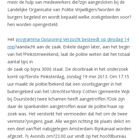
meer de hulp van medewerkers die?zijn aangesloten bij de
Landelijke Organisatie van Politie Vrijwilligers?worden de
burgers begeleid en wordt bepaald welke zoekgebieden voor?
hen worden opengesteld.
Het
programma Opsporing Verzocht besteedt op dinsdag 14
mei
?aandacht aan de zaak. Enkele dagen later, aan het begin
van het?Pinksterweekend, laat de politie weten dat het totaal
aantal tips in
de zaak op bijna 3000 staat. De doorbraak in het onderzoek
komt op?Eerste Pinksterdag, zondag 19 mei 2013. Om 17.15
uur maakt de politie?bekend dat een voorbijganger in het
buitengebied van het Utrechtse?dorp Cothen (gemeente Wijk
bij Duurstede) twee lichamen heeft aangetroffen.?Ook zijn
daar de spanbanden aangetroffen waar de politie?naar op
zoek was. Het versterkt het vermoeden dat het om de twee
vermiste?jongens gaat. Alle wegen richting de plaats delict en
een deel van?het nabijgelegen Amsterdam-Rijnkanaal worden
afgezet. ?s Avonds om?23.00 uur vindt op het hoofdbureau