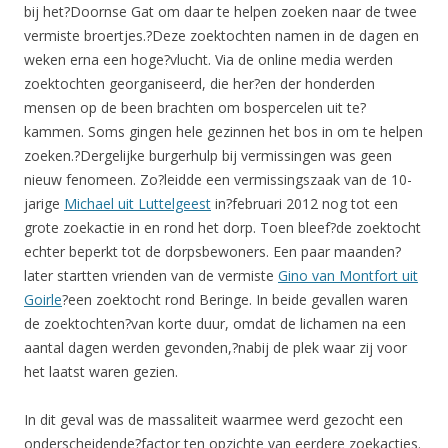
bij het?Doornse Gat om daar te helpen zoeken naar de twee
vermiste broertjes.?Deze zoektochten namen in de dagen en
weken erna een hoge?vlucht. Via de online media werden
zoektochten georganiseerd, die her?en der honderden
mensen op de been brachten om bospercelen uit te?
kammen. Soms gingen hele gezinnen het bos in om te helpen
zoeken.?Dergelijke burgerhulp bij vermissingen was geen
nieuw fenomeen. Zo?leidde een vermissingszaak van de 10-
jarige
Michael uit Luttelgeest
in?februari 2012 nog tot een
grote zoekactie in en rond het dorp. Toen bleef?de zoektocht
echter beperkt tot de dorpsbewoners. Een paar maanden?
later startten vrienden van de vermiste
Gino van Montfort uit
Goirle
?een zoektocht rond Beringe. In beide gevallen waren
de zoektochten?van korte duur, omdat de lichamen na een
aantal dagen werden gevonden,?nabij de plek waar zij voor
het laatst waren gezien.
In dit geval was de massaliteit waarmee werd gezocht een
onderscheidende?factor ten opzichte van eerdere zoekacties.