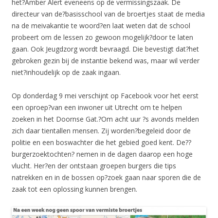
het?Amber Alert eveneens op de vermissingszaak. De
directeur van de?basisschool van de broertjes staat de media
na de meivakantie te woord?en laat weten dat de school
probeert om de lessen zo gewoon mogelijk?door te laten
gaan. Ook Jeugdzorg wordt bevraagd. Die bevestigt dat?het
gebroken gezin bij de instantie bekend was, maar wil verder
niet?inhoudelijk op de zaak ingaan.
Op donderdag 9 mei verschijnt op Facebook voor het eerst
een oproep?van een inwoner uit Utrecht om te helpen
zoeken in het Doornse Gat.?Om acht uur ?s avonds melden
zich daar tientallen mensen. Zij worden?begeleid door de
politie en een boswachter die het gebied goed kent. De??
burgerzoektochten? nemen in de dagen daarop een hoge
vlucht. Her?en der ontstaan groepen burgers die tips
natrekken en in de bossen op?zoek gaan naar sporen die de
zaak tot een oplossing kunnen brengen.