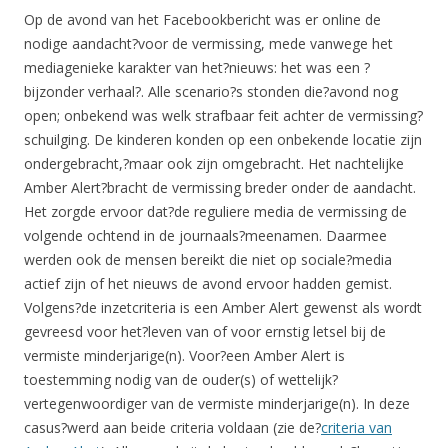
Op de avond van het Facebookbericht was er online de
nodige aandacht?voor de vermissing, mede vanwege het
mediagenieke karakter van het?nieuws: het was een ?
bijzonder verhaal?. Alle scenario?s stonden die?avond nog
open; onbekend was welk strafbaar feit achter de vermissing?
schuilging. De kinderen konden op een onbekende locatie zijn
ondergebracht,?maar ook zijn omgebracht. Het nachtelijke
Amber Alert?bracht de vermissing breder onder de aandacht.
Het zorgde ervoor dat?de reguliere media de vermissing de
volgende ochtend in de journaals?meenamen. Daarmee
werden ook de mensen bereikt die niet op sociale?media
actief zijn of het nieuws de avond ervoor hadden gemist.
Volgens?de inzetcriteria is een Amber Alert gewenst als wordt
gevreesd voor het?leven van of voor ernstig letsel bij de
vermiste minderjarige(n). Voor?een Amber Alert is
toestemming nodig van de ouder(s) of wettelijk?
vertegenwoordiger van de vermiste minderjarige(n). In deze
casus?werd aan beide criteria voldaan (zie de?
criteria van