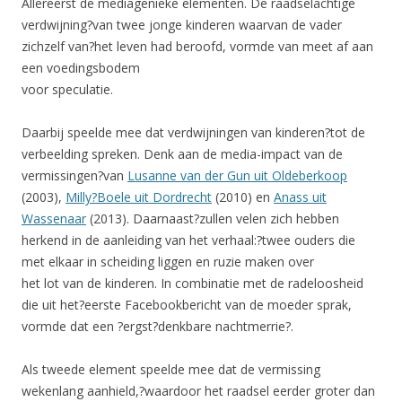
Allereerst de mediagenieke elementen. De raadselachtige
verdwijning?van twee jonge kinderen waarvan de vader
zichzelf van?het leven had beroofd, vormde van meet af aan
een voedingsbodem
voor speculatie.
Daarbij speelde mee dat verdwijningen van kinderen?tot de
verbeelding spreken. Denk aan de media-impact van de
vermissingen?van
Lusanne van der Gun uit Oldeberkoop
(2003),
Milly?Boele uit Dordrecht
(2010) en
Anass uit
Wassenaar
(2013). Daarnaast?zullen velen zich hebben
herkend in de aanleiding van het verhaal:?twee ouders die
met elkaar in scheiding liggen en ruzie maken over
het lot van de kinderen. In combinatie met de radeloosheid
die uit het?eerste Facebookbericht van de moeder sprak,
vormde dat een ?ergst?denkbare nachtmerrie?.
Als tweede element speelde mee dat de vermissing
wekenlang aanhield,?waardoor het raadsel eerder groter dan