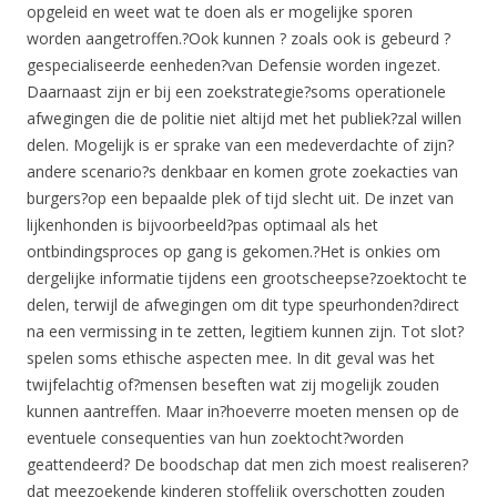
opgeleid en weet wat te doen als er mogelijke sporen
worden aangetroffen.?Ook kunnen ? zoals ook is gebeurd ?
gespecialiseerde eenheden?van Defensie worden ingezet.
Daarnaast zijn er bij een zoekstrategie?soms operationele
afwegingen die de politie niet altijd met het publiek?zal willen
delen. Mogelijk is er sprake van een medeverdachte of zijn?
andere scenario?s denkbaar en komen grote zoekacties van
burgers?op een bepaalde plek of tijd slecht uit. De inzet van
lijkenhonden is bijvoorbeeld?pas optimaal als het
ontbindingsproces op gang is gekomen.?Het is onkies om
dergelijke informatie tijdens een grootscheepse?zoektocht te
delen, terwijl de afwegingen om dit type speurhonden?direct
na een vermissing in te zetten, legitiem kunnen zijn. Tot slot?
spelen soms ethische aspecten mee. In dit geval was het
twijfelachtig of?mensen beseften wat zij mogelijk zouden
kunnen aantreffen. Maar in?hoeverre moeten mensen op de
eventuele consequenties van hun zoektocht?worden
geattendeerd? De boodschap dat men zich moest realiseren?
dat meezoekende kinderen stoffelijk overschotten zouden