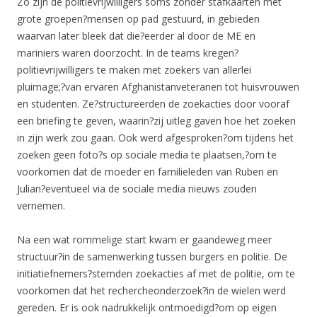
Zo zijn de politievrijwilligers soms zonder stafkaarten met
grote groepen?mensen op pad gestuurd, in gebieden
waarvan later bleek dat die?eerder al door de ME en
mariniers waren doorzocht. In de teams kregen?
politievrijwilligers te maken met zoekers van allerlei
pluimage;?van ervaren Afghanistanveteranen tot huisvrouwen
en studenten. Ze?structureerden de zoekacties door vooraf
een briefing te geven, waarin?zij uitleg gaven hoe het zoeken
in zijn werk zou gaan. Ook werd afgesproken?om tijdens het
zoeken geen foto?s op sociale media te plaatsen,?om te
voorkomen dat de moeder en familieleden van Ruben en
Julian?eventueel via de sociale media nieuws zouden
vernemen.
Na een wat rommelige start kwam er gaandeweg meer
structuur?in de samenwerking tussen burgers en politie. De
initiatiefnemers?stemden zoekacties af met de politie, om te
voorkomen dat het rechercheonderzoek?in de wielen werd
gereden. Er is ook nadrukkelijk ontmoedigd?om op eigen