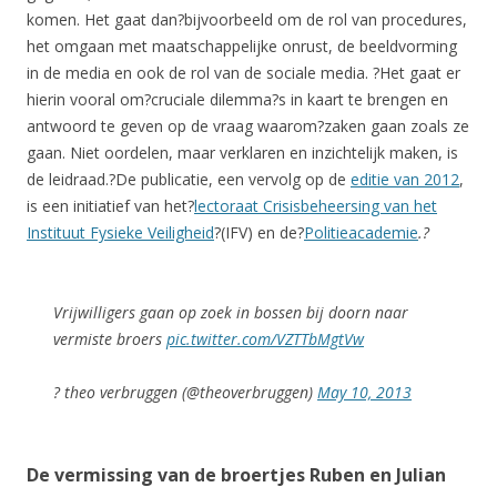
komen. Het gaat dan?bijvoorbeeld om de rol van procedures,
het omgaan met maatschappelijke onrust, de beeldvorming
in de media en ook de rol van de sociale media. ?Het gaat er
hierin vooral om?cruciale dilemma?s in kaart te brengen en
antwoord te geven op de vraag waarom?zaken gaan zoals ze
gaan. Niet oordelen, maar verklaren en inzichtelijk maken, is
de leidraad.?De publicatie, een vervolg op de
editie van 2012
,
is een initiatief van het?
lectoraat Crisisbeheersing van het
Instituut Fysieke Veiligheid
?(IFV) en de?
Politieacademie
.?
Vrijwilligers gaan op zoek in bossen bij doorn naar
vermiste broers
pic.twitter.com/VZTTbMgtVw
? theo verbruggen (@theoverbruggen)
May 10, 2013
De vermissing van de broertjes Ruben en Julian