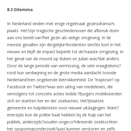
8.3 Dilemma
In Nederland vinden met enige regelmaat gezinsdrama?s
plaats. Het?zijn tragische geschiedenissen die afbreuk doen
aan ons beeld van?het gezin als veilige omgeving. In de
meeste gevallen zijn dergelijke?incidenten slechts kort in het
nieuws en blijft de impact beperkt tot de?naaste omgeving. In
het geval van de moord op Ruben en Julian was?dat anders.
Door de lange periode van vermissing, de vele vraagtekens?
rond hun verdwijning en de grote media-aandacht toonde
Nederland?een ongekende betrokkenheid. De ?explosie? op
Facebook en Twitter?was een uiting van medeleven, die
vervolgens tot concrete acties leidde.?Burgers mobiliseerden
zich en startten her en der zoekacties. Het?plaatste
gemeente en hulpdiensten voor nieuwe uitdagingen. Want?
enerzijds kon de politie baat hebben bij de hulp van het
publiek, anderzijds?zouden ongeco?rdineerde zoektochten
het opsporingsonderzoek?juist kunnen verstoren en zelfs