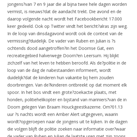
jongens?van 7 en 9 jaar die al bijna twee hele dagen worden
vermist, is nieuws?dat de aandacht trekt. Die avond en de
daarop volgende nacht wordt het Facebookbericht 17.000
keer gedeeld. Ook op Twitter vindt het bericht?alras zijn weg.
In de loop van dinsdagavond wordt ook de context van de
vermissing?duidelijk. De vader van Ruben en Julian is ?s
ochtends dood aangetroffen?in het Doornse Gat, een
recreatiegebied halverwege Doorn?en Leersum. Hij blijkt
zichzelf van het leven te hebben beroofd. Als de?politie in de
loop van de dag de nabestaanden informeert, wordt
duidelijk?dat de kinderen hun vakantie bij hem zouden
doorbrengen. Van de?kinderen ontbreekt op dat moment elk
spoor. In het bos vindt een grote?zoekactie plaats, met
honden, politiehelikopter en bijstand van mariniers?van de in
Doorn gelegen Van Braam Houckgeestkazerne. Om?01.13
uur ?s nachts wordt een Amber Alert uitgegeven, waarin
wordt?opgeroepen naar de jongens uit te kijken. In de dagen
die volgen blijft de politie zoeken naar informatie over?waar
de vader van Ruben en Julian de laatste uren met zijn zoons