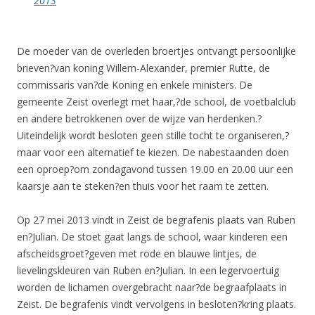
2013
De moeder van de overleden broertjes ontvangt persoonlijke
brieven?van koning Willem-Alexander, premier Rutte, de
commissaris van?de Koning en enkele ministers. De
gemeente Zeist overlegt met haar,?de school, de voetbalclub
en andere betrokkenen over de wijze van herdenken.?
Uiteindelijk wordt besloten geen stille tocht te organiseren,?
maar voor een alternatief te kiezen. De nabestaanden doen
een oproep?om zondagavond tussen 19.00 en 20.00 uur een
kaarsje aan te steken?en thuis voor het raam te zetten.
Op 27 mei 2013 vindt in Zeist de begrafenis plaats van Ruben
en?Julian. De stoet gaat langs de school, waar kinderen een
afscheidsgroet?geven met rode en blauwe lintjes, de
lievelingskleuren van Ruben en?Julian. In een legervoertuig
worden de lichamen overgebracht naar?de begraafplaats in
Zeist. De begrafenis vindt vervolgens in besloten?kring plaats.