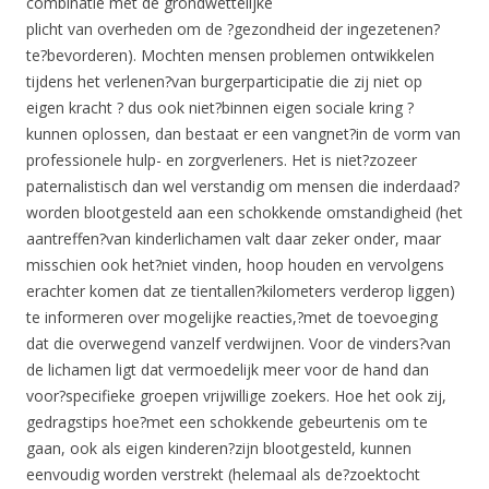
combinatie met de grondwettelijke
plicht van overheden om de ?gezondheid der ingezetenen?
te?bevorderen). Mochten mensen problemen ontwikkelen
tijdens het verlenen?van burgerparticipatie die zij niet op
eigen kracht ? dus ook niet?binnen eigen sociale kring ?
kunnen oplossen, dan bestaat er een vangnet?in de vorm van
professionele hulp- en zorgverleners. Het is niet?zozeer
paternalistisch dan wel verstandig om mensen die inderdaad?
worden blootgesteld aan een schokkende omstandigheid (het
aantreffen?van kinderlichamen valt daar zeker onder, maar
misschien ook het?niet vinden, hoop houden en vervolgens
erachter komen dat ze tientallen?kilometers verderop liggen)
te informeren over mogelijke reacties,?met de toevoeging
dat die overwegend vanzelf verdwijnen. Voor de vinders?van
de lichamen ligt dat vermoedelijk meer voor de hand dan
voor?specifieke groepen vrijwillige zoekers. Hoe het ook zij,
gedragstips hoe?met een schokkende gebeurtenis om te
gaan, ook als eigen kinderen?zijn blootgesteld, kunnen
eenvoudig worden verstrekt (helemaal als de?zoektocht