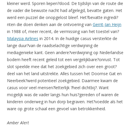
kleiner werd. Sporen liepen?dood. De tijdslijn van de route die
de vader die bewuste nacht had afgelegd, bevatte gaten. Het
werd een puzzel die onopgelost bleef. Het?bevatte ingredi?
nten die doen denken aan de ontvoering van
Gerrit-Jan Heijn
in 1988 of, meer recent, de vermissing van het toestel van?
Malaysia Airlines
in 2014. In de huidige casus versterkte de
lange duur?van de raadselachtige verdwijning de
mediagenieke kant. Geen andere?verdwijning op Nederlandse
bodem heeft recent geleid tot een vergelijkbare?onrust. Tot
slot speelde mee dat het zoekgebied zich over een groot?
deel van het land uitstrekte. Alles tussen het Doornse Gat en
Neerbeek?werd potentieel zoekgebied. Daarmee kwam de
casus voor veel mensen?letterlijk ?heel dichtbij?. Want
mogelijk was de vader langs hun huis?gereden of waren de
kinderen onderweg in hun dorp begraven. Het?voedde als het
ware op grote schaal een gevoel van betrokkenheid.
Amber Alert