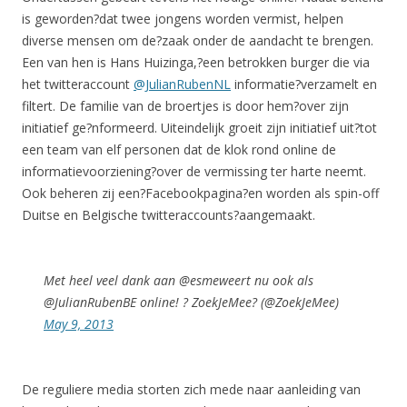
is geworden?dat twee jongens worden vermist, helpen
diverse mensen om de?zaak onder de aandacht te brengen.
Een van hen is Hans Huizinga,?een betrokken burger die via
het twitteraccount
@JulianRubenNL
informatie?verzamelt en
filtert. De familie van de broertjes is door hem?over zijn
initiatief ge?nformeerd. Uiteindelijk groeit zijn initiatief uit?tot
een team van elf personen dat de klok rond online de
informatievoorziening?over de vermissing ter harte neemt.
Ook beheren zij een?Facebookpagina?en worden als spin-off
Duitse en Belgische twitteraccounts?aangemaakt.
Met heel veel dank aan @esmeweert nu ook als
@JulianRubenBE online! ? ZoekJeMee? (@ZoekJeMee)
May 9, 2013
De reguliere media storten zich mede naar aanleiding van