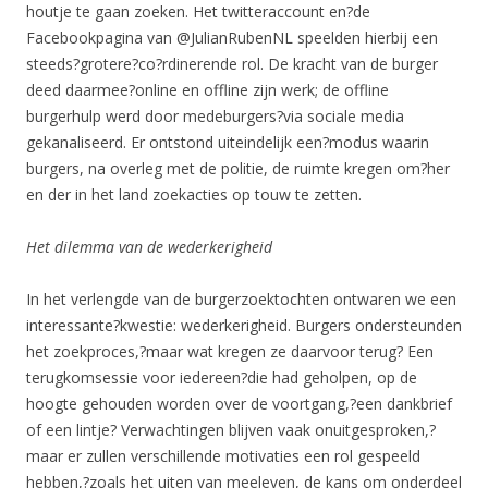
houtje te gaan zoeken. Het twitteraccount en?de
Facebookpagina van @JulianRubenNL speelden hierbij een
steeds?grotere?co?rdinerende rol. De kracht van de burger
deed daarmee?online en offline zijn werk; de offline
burgerhulp werd door medeburgers?via sociale media
gekanaliseerd. Er ontstond uiteindelijk een?modus waarin
burgers, na overleg met de politie, de ruimte kregen om?her
en der in het land zoekacties op touw te zetten.
Het dilemma van de wederkerigheid
In het verlengde van de burgerzoektochten ontwaren we een
interessante?kwestie: wederkerigheid. Burgers ondersteunden
het zoekproces,?maar wat kregen ze daarvoor terug? Een
terugkomsessie voor iedereen?die had geholpen, op de
hoogte gehouden worden over de voortgang,?een dankbrief
of een lintje? Verwachtingen blijven vaak onuitgesproken,?
maar er zullen verschillende motivaties een rol gespeeld
hebben,?zoals het uiten van meeleven, de kans om onderdeel