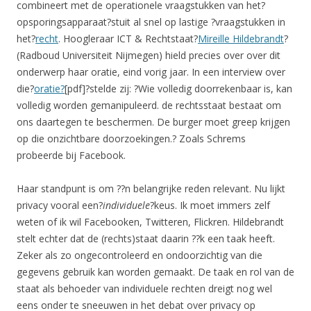
combineert met de operationele vraagstukken van het?
opsporingsapparaat?stuit al snel op lastige ?vraagstukken in
het?
recht
. Hoogleraar ICT & Rechtstaat?
Mireille Hildebrandt
?
(Radboud Universiteit Nijmegen) hield precies over over dit
onderwerp haar oratie, eind vorig jaar. In een interview over
die?
oratie?
[pdf]?stelde zij: ?Wie volledig doorrekenbaar is, kan
volledig worden gemanipuleerd. de rechtsstaat bestaat om
ons daartegen te beschermen. De burger moet greep krijgen
op die onzichtbare doorzoekingen.? Zoals Schrems
probeerde bij Facebook.
Haar standpunt is om ??n belangrijke reden relevant. Nu lijkt
privacy vooral een?
individuele
?keus. Ik moet immers zelf
weten of ik wil Facebooken, Twitteren, Flickren. Hildebrandt
stelt echter dat de (rechts)staat daarin ??k een taak heeft.
Zeker als zo ongecontroleerd en ondoorzichtig van die
gegevens gebruik kan worden gemaakt. De taak en rol van de
staat als behoeder van individuele rechten dreigt nog wel
eens onder te sneeuwen in het debat over privacy op