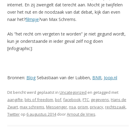
internet. En zij zwengelt dat terecht aan. Mocht je twijfelen
over het nut en de noodzaak van dat debat, kijk dan even
naar het?
filmpje
?van Max Schrems.
Als “het recht om vergeten te worden” je niet gegund wordt,
kun je onderstaande in ieder geval zelf nog doen
[infographic]:
Bronnen:
Blog
Sebastiaan van der Lubben,
BNR
,
Joop.nl
Dit bericht werd geplaatst in
Uncategorized
en getagged met
aangifte
,
bits of freedom
,
bof
,
facebook
,
FTC
,
gegevens
,
Hans de
Zwart
,
max schrems
,
Messenger
,
nsa
,
prism
,
privacy
,
rechtszaak
,
Twitter
op
6 augustus 2014
door
Arnout de Vries
.