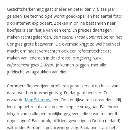
Gezichtsherkenning gaat sneller en beter dan vijf, zes jaar
geleden. De technologie wordt goedkoper en het aantal foto?
s op internet explodeert. Zoeken in online bestanden naar
boefjes is een fluitje van een cent. En precies daartegen
maken rechtsgeleerden, de?
Federal Trade Commission
?en het
Congres grote bezwaren. De overheid krijgt zo wel heel veel
macht om naast verdachten ook een referentiecheck te
maken van iedereen in de (directe) omgeving.?
Law
enforcement goes 2.0
?zou je kunnen zeggen, met alle
juridische vraagstukken van dien.
Commerci?le bedrijven profileren gebruikers al op basis van
data over hun internetgedrag. En dat gaat heel ver. Zo
ervaarde
Max Schrems
, een Oostenrijkse rechtenstudent. Hij
leunt op het resultaat van een simpele vraag aan Facebook.
Mag ik van u alle persoonlijke gegevens die u van mij heeft
opgeslagen? Facebook, officieel gevestigd in Dublin (Ierland)
valt onder Europees privacywetgeving. En daarin staat het