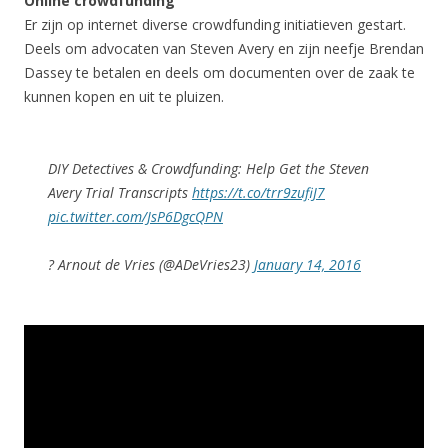
Online crowdfunding
Er zijn op internet diverse crowdfunding initiatieven gestart.
Deels om advocaten van Steven Avery en zijn neefje Brendan
Dassey te betalen en deels om documenten over de zaak te
kunnen kopen en uit te pluizen.
DIY Detectives & Crowdfunding: Help Get the Steven
Avery Trial Transcripts
https://t.co/trr9zufiJ7
pic.twitter.com/JsP6DgcQPN
? Arnout de Vries (@ADeVries23)
January 14, 2016