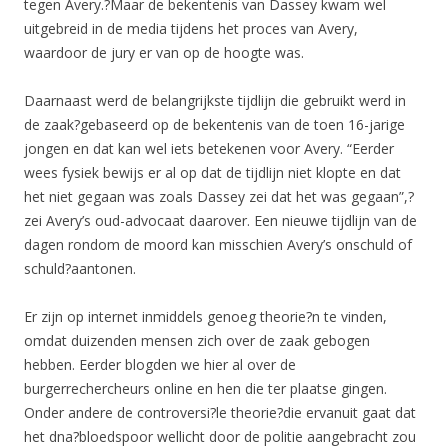
tegen Avery.?Maar de bekentenis van Dassey kwam wel
uitgebreid in de media tijdens het proces van Avery,
waardoor de jury er van op de hoogte was.
Daarnaast werd de belangrijkste tijdlijn die gebruikt werd in
de zaak?gebaseerd op de bekentenis van de toen 16-jarige
jongen en dat kan wel iets betekenen voor Avery. “Eerder
wees fysiek bewijs er al op dat de tijdlijn niet klopte en dat
het niet gegaan was zoals Dassey zei dat het was gegaan”,?
zei Avery’s oud-advocaat daarover. Een nieuwe tijdlijn van de
dagen rondom de moord kan misschien Avery’s onschuld of
schuld?aantonen.
Er zijn op internet inmiddels genoeg theorie?n te vinden,
omdat duizenden mensen zich over de zaak gebogen
hebben. Eerder blogden we hier al over de
burgerrechercheurs online en hen die ter plaatse gingen.
Onder andere de controversi?le theorie?die ervanuit gaat dat
het dna?bloedspoor wellicht door de politie aangebracht zou