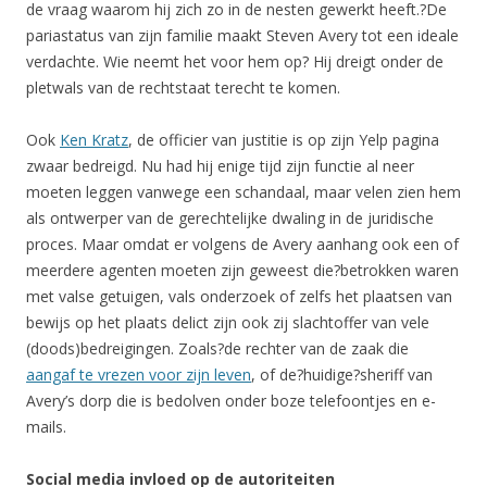
de vraag waarom hij zich zo in de nesten gewerkt heeft.?De
pariastatus van zijn familie maakt Steven Avery tot een ideale
verdachte. Wie neemt het voor hem op? Hij dreigt onder de
pletwals van de rechtstaat terecht te komen.
Ook
Ken Kratz
, de officier van justitie is op zijn Yelp pagina
zwaar bedreigd. Nu had hij enige tijd zijn functie al neer
moeten leggen vanwege een schandaal, maar velen zien hem
als ontwerper van de gerechtelijke dwaling in de juridische
proces. Maar omdat er volgens de Avery aanhang ook een of
meerdere agenten moeten zijn geweest die?betrokken waren
met valse getuigen, vals onderzoek of zelfs het plaatsen van
bewijs op het plaats delict zijn ook zij slachtoffer van vele
(doods)bedreigingen. Zoals?de rechter van de zaak die
aangaf te vrezen voor zijn leven
, of de?huidige?sheriff van
Avery’s dorp die is bedolven onder boze telefoontjes en e-
mails.
Social media invloed op de autoriteiten