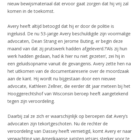
nieuw bewijsmateriaal dat ervoor gaat zorgen dat hij vrij zal
komen in de toekomst.
Avery heeft altijd betoogd dat hij er door de politie is
ingeluisd. De nu 53-jarige Avery beschuldigde zijn voormalige
advocaten, Dean Strang en Jerome Buting, er begin deze
maand van dat zij prutswerk hadden afgeleverd.?’Als zij hun
werk hadden gedaan, had ik hier nu niet gezeten’, zei hij in
een geluidsopname vanuit de gevangenis. Avery zette hen na
het uitkomen van de documentaireserie over de moordzaak
aan de kant. Hij wordt nu bijgestaan door een nieuwe
advocate, Kathleen Zellner, die eerder dit jaar meteen bij het
Hooggerechtshof van Wisconsin beroep heeft aangetekend
tegen zijn veroordeling.
Daarbij zal ze zich er waarschijnlijk op beroepen dat Avery’s
advocaten zijn tekortgeschoten. Nu de rechter de
veroordeling van Dassey heeft vernietigd, komt Avery er naar
verwachting van Amerikaanse juristen ietsjes sterker voor te