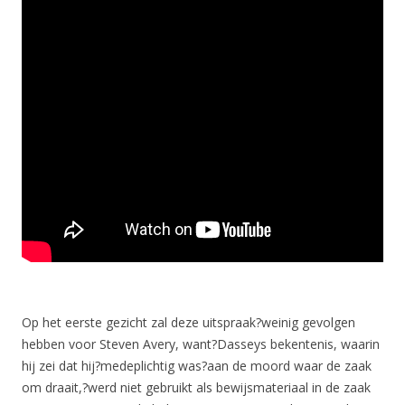
Op het eerste gezicht zal deze uitspraak?weinig gevolgen
hebben voor Steven Avery, want?Dasseys bekentenis, waarin
hij zei dat hij?medeplichtig was?aan de moord waar de zaak
om draait,?werd niet gebruikt als bewijsmateriaal in de zaak