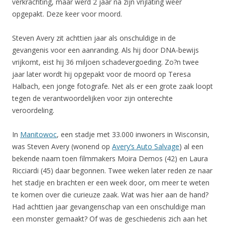
verkrachting, maar werd 2 jaar na zijn vrijlating weer
opgepakt. Deze keer voor moord.
Steven Avery zit achttien jaar als onschuldige in de
gevangenis voor een aanranding. Als hij door DNA-bewijs
vrijkomt, eist hij 36 miljoen schadevergoeding. Zo?n twee
jaar later wordt hij opgepakt voor de moord op Teresa
Halbach, een jonge fotografe. Net als er een grote zaak loopt
tegen de verantwoordelijken voor zijn onterechte
veroordeling.
In
Manitowoc
, een stadje met 33.000 inwoners in Wisconsin,
was Steven Avery (wonend op
Avery’s Auto Salvage
) al een
bekende naam toen filmmakers Moira Demos (42) en Laura
Ricciardi (45) daar begonnen. Twee weken later reden ze naar
het stadje en brachten er een week door, om meer te weten
te komen over die curieuze zaak. Wat was hier aan de hand?
Had achttien jaar gevangenschap van een onschuldige man
een monster gemaakt? Of was de geschiedenis zich aan het