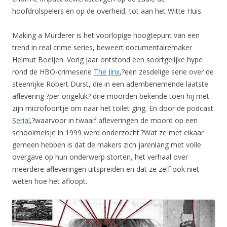
hoofdrolspelers en op de overheid, tot aan het Witte Huis.
Making a Murderer is het voorlopige hoogtepunt van een
trend in real crime series, beweert documentairemaker
Helmut Boeijen. Vorig jaar ontstond een soortgelijke hype
rond de HBO-crimeserie
The Jinx
,?een zesdelige serie over de
steenrijke Robert Durst, die in een adembenemende laatste
aflevering ?per ongeluk? drie moorden bekende toen hij met
zijn microfoontje om naar het toilet ging. En door de podcast
Serial
,?waarvoor in twaalf afleveringen de moord op een
schoolmeisje in 1999 werd onderzocht.?Wat ze met elkaar
gemeen hebben is dat de makers zich jarenlang met volle
overgave op hun onderwerp storten, het verhaal over
meerdere afleveringen uitspreiden en dat ze zelf ook niet
weten hoe het afloopt.