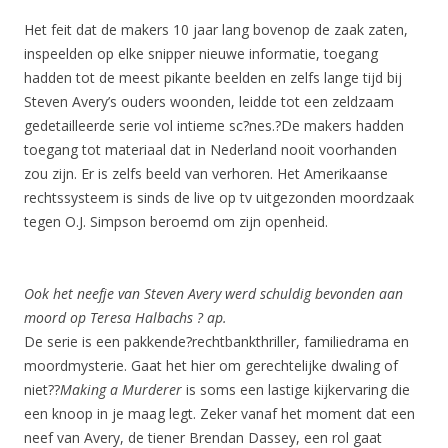
Het feit dat de makers 10 jaar lang bovenop de zaak zaten,
inspeelden op elke snipper nieuwe informatie, toegang
hadden tot de meest pikante beelden en zelfs lange tijd bij
Steven Avery’s ouders woonden, leidde tot een zeldzaam
gedetailleerde serie vol intieme sc?nes.?De makers hadden
toegang tot materiaal dat in Nederland nooit voorhanden
zou zijn. Er is zelfs beeld van verhoren. Het Amerikaanse
rechtssysteem is sinds de live op tv uitgezonden moordzaak
tegen O.J. Simpson beroemd om zijn openheid.
Ook het neefje van Steven Avery werd schuldig bevonden aan
moord op Teresa Halbachs
? ap.
De serie is een pakkende?rechtbankthriller, familiedrama en
moordmysterie. Gaat het hier om gerechtelijke dwaling of
niet??
Making a Murderer
is soms een lastige kijkervaring die
een knoop in je maag legt. Zeker vanaf het moment dat een
neef van Avery, de tiener Brendan Dassey, een rol gaat