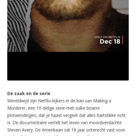
De zaak en de serie
Wereldwijd zijn Netflix-kijkers in de ban van Making a
Murderer, een 10-delige serie met zulke bizarre
plotwendingen, dat je haast vergeet dat alles hartstikke echt
is. De documentaire vertelt het leven van moordverdachte
Steven Avery. De Amerikaan zat 18 jaar onterecht vast voor