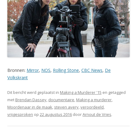
Bronnen:
Mirror
,
NOS
,
Rolling Stone
,
CBC News
,
De
Volkskrant
Dit bericht werd geplaatst in
Making a Murderer '15
en getagged
met
Brendan Dassey
,
documentaire
,
Making a murderer
,
Moordenaar in de maak
,
steven avery
,
veroordeeld
,
vrijgesproken
op
22 augustus 2016
door
Arnout de Vries
.