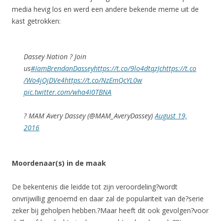
media hevig los en werd een andere bekende meme uit de
kast getrokken:
Dassey Nation ? Join
us
#IamBrendanDassey
https://t.co/9lo4dtqzJc
https://t.co
/Wo4jOjDVe4
https://t.co/NzEmQcYL0w
pic.twitter.com/wha4I0TBNA
? MAM Avery Dassey (@MAM_AveryDassey)
August 19,
2016
Moordenaar(s) in de maak
De bekentenis die leidde tot zijn veroordeling?wordt
onvrijwillig genoemd en daar zal de populariteit van de?serie
zeker bij geholpen hebben.?Maar heeft dit ook gevolgen?voor