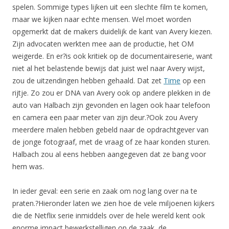
spelen. Sommige types lijken uit een slechte film te komen,
maar we kijken naar echte mensen. Wel moet worden
opgemerkt dat de makers duidelijk de kant van Avery kiezen.
Zijn advocaten werkten mee aan de productie, het OM
weigerde. En er?is ook kritiek op de documentaireserie, want
niet al het belastende bewijs dat juist wel naar Avery wijst,
zou de uitzendingen hebben gehaald. Dat zet
Time
op een
rijtje. Zo zou er DNA van Avery ook op andere plekken in de
auto van Halbach zijn gevonden en lagen ook haar telefoon
en camera een paar meter van zijn deur.?Ook zou Avery
meerdere malen hebben gebeld naar de opdrachtgever van
de jonge fotograaf, met de vraag of ze haar konden sturen.
Halbach zou al eens hebben aangegeven dat ze bang voor
hem was.
In ieder geval: een serie en zaak om nog lang over na te
praten.?Hieronder laten we zien hoe de vele miljoenen kijkers
die de Netflix serie inmiddels over de hele wereld kent ook
enorme impact bewerkstelligen op de zaak, de