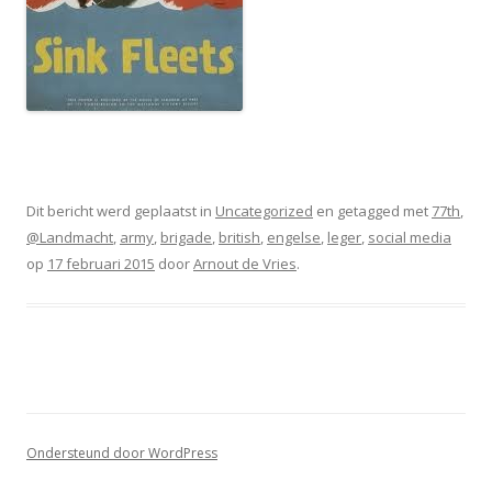
Dit bericht werd geplaatst in
Uncategorized
en getagged met
77th
,
@Landmacht
,
army
,
brigade
,
british
,
engelse
,
leger
,
social media
op
17 februari 2015
door
Arnout de Vries
.
Ondersteund door WordPress