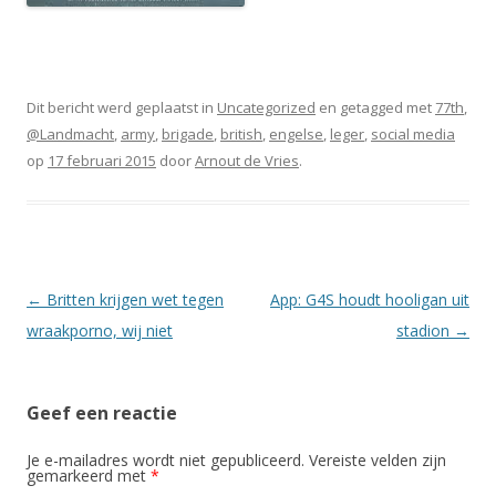
Dit bericht werd geplaatst in
Uncategorized
en getagged met
77th
,
@Landmacht
,
army
,
brigade
,
british
,
engelse
,
leger
,
social media
op
17 februari 2015
door
Arnout de Vries
.
Berichtnavigatie
←
Britten krijgen wet tegen
App: G4S houdt hooligan uit
wraakporno, wij niet
stadion
→
Geef een reactie
Je e-mailadres wordt niet gepubliceerd.
Vereiste velden zijn
gemarkeerd met
*