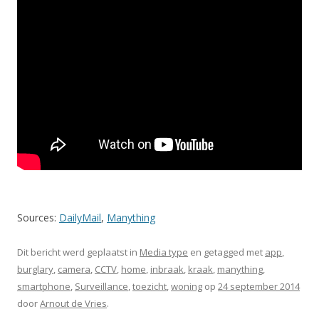
Sources:
DailyMail
,
Manything
Dit bericht werd geplaatst in
Media type
en getagged met
app
,
burglary
,
camera
,
CCTV
,
home
,
inbraak
,
kraak
,
manything
,
smartphone
,
Surveillance
,
toezicht
,
woning
op
24 september 2014
door
Arnout de Vries
.