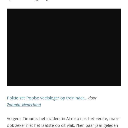
Politie zet Poolse veelpleger op trein naar…
door
Zoomin_Nederland
Volgens Timan is het incident in Almelo niet het eerste, maar
ook zeker niet het laatste op dit vlak. ?Een paar jaar geleden