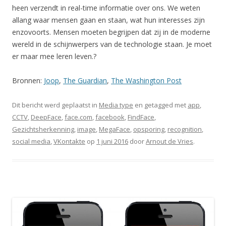
heen verzendt in real-time informatie over ons. We weten
allang waar mensen gaan en staan, wat hun interesses zijn
enzovoorts. Mensen moeten begrijpen dat zij in de moderne
wereld in de schijnwerpers van de technologie staan. Je moet
er maar mee leren leven.?
Bronnen:
Joop
,
The Guardian
,
The Washington Post
Dit bericht werd geplaatst in
Media type
en getagged met
app
,
CCTV
,
DeepFace
,
face.com
,
facebook
,
FindFace
,
Gezichtsherkenning
,
image
,
MegaFace
,
opsporing
,
recognition
,
social media
,
VKontakte
op
1 juni 2016
door
Arnout de Vries
.