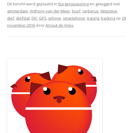
Dit bericht werd geplaatst in
Burgeropsporing
en getagged met
amsterdam
,
Anthony van der Meer
,
boef
,
cerberus
,
detective
,
dief
,
diefstal
,
DIY
,
GPS
,
iphone
,
smartphone
,
tracing
,
tracking
op
28
november 2016
door
Arnout de Vries
.