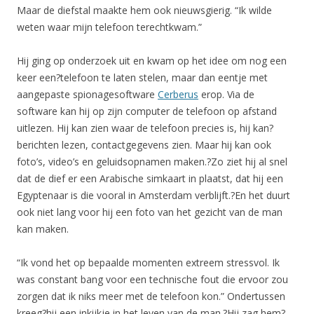
Maar de diefstal maakte hem ook nieuwsgierig. “Ik wilde
weten waar mijn telefoon terechtkwam.”
Hij ging op onderzoek uit en kwam op het idee om nog een
keer een?telefoon te laten stelen, maar dan eentje met
aangepaste spionagesoftware
Cerberus
erop. Via de
software kan hij op zijn computer de telefoon op afstand
uitlezen. Hij kan zien waar de telefoon precies is, hij kan?
berichten lezen, contactgegevens zien. Maar hij kan ook
foto’s, video’s en geluidsopnamen maken.?Zo ziet hij al snel
dat de dief er een Arabische simkaart in plaatst, dat hij een
Egyptenaar is die vooral in Amsterdam verblijft.?En het duurt
ook niet lang voor hij een foto van het gezicht van de man
kan maken.
“Ik vond het op bepaalde momenten extreem stressvol. Ik
was constant bang voor een technische fout die ervoor zou
zorgen dat ik niks meer met de telefoon kon.” Ondertussen
kreeg?hij een inkijkje in het leven van de man.?Hij zag hem?