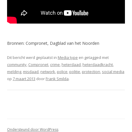
Bronnen: Compronet, Dagblad van het Noorden
Dit bericht werd geplaatst in
Media type
en getagged met
community
,
Compronet
,
crime
,
heterdaad
,
heterdaadkracht
,
melding
,
misdaad
,
network
,
police
,
politie
,
protection
,
social media
op
7 maart 2013
door
Frank Smilda
.
Ondersteund door WordPress