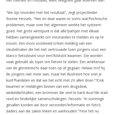
van overlast en misdaad, want veiligheid gaat iedereen aan.”
“We zijn tevreden met het resultaat”, zegt projectleider
Ronnie Hessels. “Hier en daar waren er soms wat?technische
problemen, maar over het algemeen werkte het systeem
goed. Het grote winstpunt is dat alle?partijen met elkaar
hebben samengewerkt om misstanden te melden en op te
lossen. Een mooi voorbeeld is?een melding van een
sleutelmaker die het niet vertrouwde toen jongens voor een
blanco fietssleutel voor een?AXAslot kwamen. Die worden
vaak gebruikt als loper om fietsen te stelen. Een ambtenaar
van de gemeente?is daar toen op af gegaan. Helaas trof hij
de jongens niet meer aan, maar het illustreert hoe snel je
kunt?handelen en dat we het echt met z’n allen doen.”?Ook
kwamen er meldingen binnen van een drugsdeal,
winkeldiefstallen, een brommer die veel te hard door?de stad
reed en hinderlijke samenscholingen. Hessels: “In sommige
gevallen konden we door verzonden?informatie en foto’s
daders aan die zaken linken en aanhouden.”?Hoe het nu