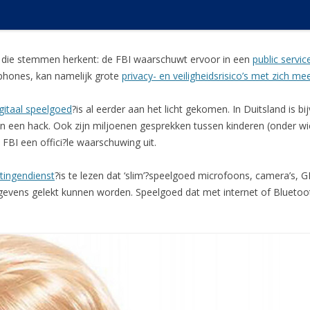
r die stemmen herkent: de FBI waarschuwt ervoor in een
public serv
tphones, kan namelijk grote
privacy- en veiligheidsrisico’s met zich m
gitaal speelgoed
?is al eerder aan het licht gekomen. In Duitsland is 
 een hack. Ook zijn miljoenen gesprekken tussen kinderen (onder wi
FBI een offici?le waarschuwing uit.
htingendienst
?is te lezen dat ‘slim’?speelgoed microfoons, camera’s, 
vens gelekt kunnen worden. Speelgoed dat met internet of Bluetooth 