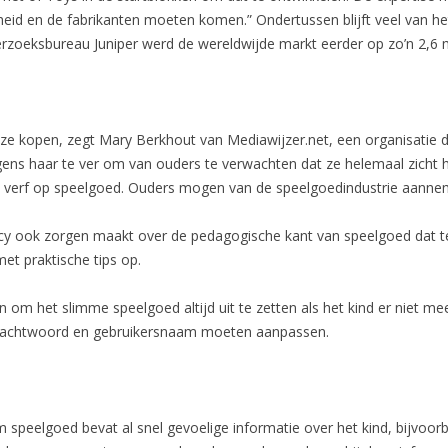
rheid en de fabrikanten moeten komen.” Ondertussen blijft veel van 
zoeksbureau Juniper werd de wereldwijde markt eerder op zo’n 2,6 m
e kopen, zegt Mary Berkhout van Mediawijzer.net, een organisatie d
ns haar te ver om van ouders te verwachten dat ze helemaal zicht 
tige verf op speelgoed. Ouders mogen van de speelgoedindustrie aanne
vacy ook zorgen maakt over de pedagogische kant van speelgoed dat ter
met praktische tips op.
n om het slimme speelgoed altijd uit te zetten als het kind er niet m
 wachtwoord en gebruikersnaam moeten aanpassen.
speelgoed bevat al snel gevoelige informatie over het kind, bijvoor