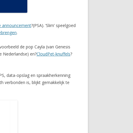
ice announcement
?(PSA). ‘Slim’ speelgoed
eebrengen
.
bijvoorbeeld de pop Cayla (van Genesis
e Nederlandse) en?
CloudPet-knuffels
?
GPS, data-opslag en spraakherkenning
verbonden is, blijkt gemakkelijk te