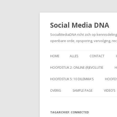
Social Media DNA
SocialMediaDNA richt zich op kennisdelin
openbare orde, opsporing, vervolging, rec
HOME
ALLES
CONTACT
HOOFDSTUK 2: ONLINE (R)EVOLUTIE
H
HOOFDSTUK 5: 10 DILEMMA’S
HOOFDS
OVERIG
SAMPLE PAGE
VIDEO’S
TAGARCHIEF:
CONNECTED