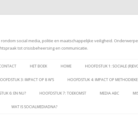
g rondom social media, politie en maatschappelijke veiligheid. Onderwerp
htspraak tot crisisbeheersing en communicatie.
Spring
naar
CONTACT
HET BOEK
HOME
HOOFDSTUK 1: SOCIALE (R)EV
inhoud
OOFDSTUK 3: IMPACT OP 8 W’S
HOOFDSTUK 4: IMPACT OP METHODIEK
TUK 6: EN NU?
HOOFDSTUK 7: TOEKOMST
MEDIA ABC
MI
WAT IS SOCIALMEDIADNA?