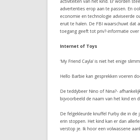
activiteiten van het kind. Er worden s
advertenties erop aan te passen. En ook
economie en technologie adviseerde oud
eruit te halen. De FBI waarschuwt dat 
toegang geeft tot priv?-informatie over k
Internet of Toys
‘My Friend Cayla’ is niet het enige sli
Hello Barbie kan gesprekken voeren door
De teddybeer Nino of Nina?- afhankelijk
bijvoorbeeld de naam van het kind en di
De felgekleurde knuffel Furby die in de
erin stoppen. Het kind kan er dan aller
verstop je. Ik hoor een volwassene aa