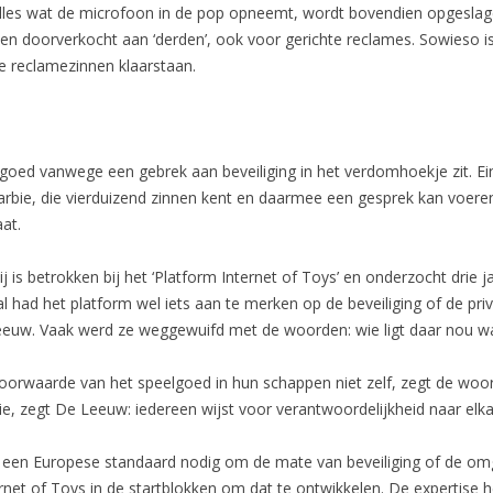
 Alles wat de microfoon in de pop opneemt, wordt bovendien opgeslage
 doorverkocht aan ‘derden’, ook voor gerichte reclames. Sowieso is
 reclamezinnen klaarstaan.
eelgoed vanwege een gebrek aan beveiliging in het verdomhoekje zit. E
arbie, die vierduizend zinnen kent en daarmee een gesprek kan voeren
at.
 is betrokken bij het ‘Platform Internet of Toys’ en onderzocht drie j
l had het platform wel iets aan te merken op de beveiliging of de p
 Leeuw. Vaak werd ze weggewuifd met de woorden: wie ligt daar nou w
voorwaarde van het speelgoed in hun schappen niet zelf, zegt de woor
ie, zegt De Leeuw: iedereen wijst voor verantwoordelijkheid naar elka
t een Europese standaard nodig om de mate van beveiliging of de om
ternet of Toys in de startblokken om dat te ontwikkelen. De expertis