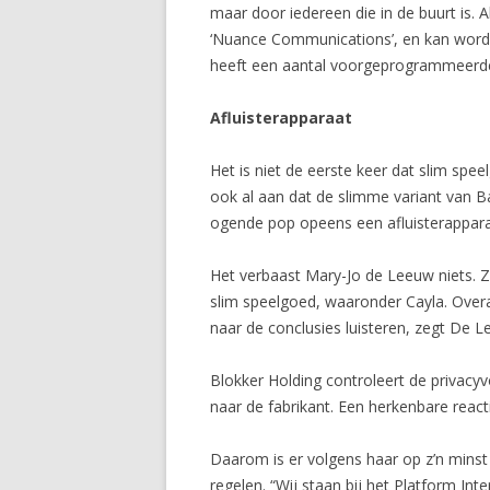
maar door iedereen die in de buurt is.
‘Nuance Communications’, en kan worden
heeft een aantal voorgeprogrammeerde
Afluisterapparaat
Het is niet de eerste keer dat slim sp
ook al aan dat de slimme variant van B
ogende pop opeens een afluisterappara
Het verbaast Mary-Jo de Leeuw niets. Zij
slim speelgoed, waaronder Cayla. Overa
naar de conclusies luisteren, zegt De
Blokker Holding controleert de privacy
naar de fabrikant. Een herkenbare react
Daarom is er volgens haar op z’n mins
regelen. “Wij staan bij het Platform In