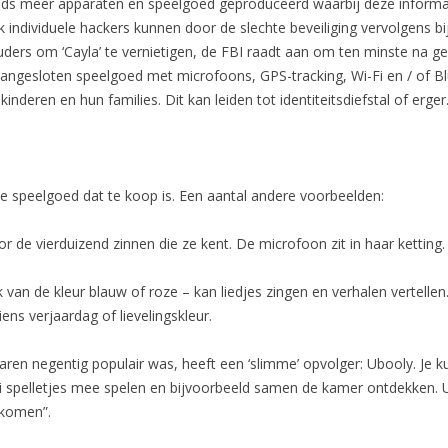
teeds meer apparaten en speelgoed geproduceerd waarbij deze informa
 individuele hackers kunnen door de slechte beveiliging vervolgens bij
ers om ‘Cayla’ te vernietigen, de FBI raadt aan om ten minste na ge
aangesloten speelgoed met microfoons, GPS-tracking, Wi-Fi en / of Bl
inderen en hun families. Dit kan leiden tot identiteitsdiefstal of erger
mme speelgoed dat te koop is. Een aantal andere voorbeelden:
 de vierduizend zinnen die ze kent. De microfoon zit in haar ketting.
 van de kleur blauw of roze – kan liedjes zingen en verhalen vertellen
ens verjaardag of lievelingskleur.
 jaren negentig populair was, heeft een ‘slimme’ opvolger: Ubooly. Je
lei spelletjes mee spelen en bijvoorbeeld samen de kamer ontdekken. 
nkomen”.