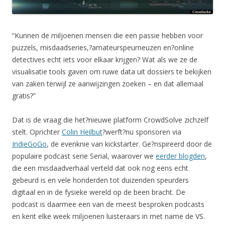
“Kunnen de miljoenen mensen die een passie hebben voor
puzzels, misdaadseries,?amateurspeurneuzen en?online
detectives echt iets voor elkaar krijgen? Wat als we ze de
visualisatie tools gaven om ruwe data uit dossiers te bekijken
van zaken terwijl ze aanwijzingen zoeken – en dat allemaal
gratis?”
Dat is de vraag die het?nieuwe platform CrowdSolve zichzelf
stelt. Oprichter
Colin Heilbut
?werft?nu sponsoren via
IndieGoGo
, de evenknie van kickstarter. Ge?nspireerd door de
populaire podcast serie Serial, waarover we
eerder blogden
,
die een misdaadverhaal verteld dat ook nog eens echt
gebeurd is en vele honderden tot duizenden speurders
digitaal en in de fysieke wereld op de been bracht. De
podcast is daarmee een van de meest besproken podcasts
en kent elke week miljoenen luisteraars in met name de VS.