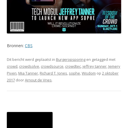
Bronnen:
CBS
Dit bericht werd geplaatst in
Burgeropsporing
en getagged met
crowd
,
crowdsolve
,
crowdsource
,
crowdtec
,
jeffrey tanner
,
Jemery
Piven
,
Mia Tanner
,
Richard T. Jones
,
sophe
,
Wisdom
op
2 oktober
2017
door
Arnout de Vries
.