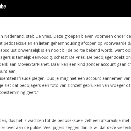
ief in Nederland, stelt De Vries. Deze groepen bleven voorheen onder 
p met pedoseksuelen en lieten geheimhouding afkopen op voorwaarde d
 absoluut onwenselijk is en nooit bij de politie bekend wordt, want o
agers is tamelijk eenvoudig, schetst De Vries. De pedojager zoekt on
. Denk aan MovieStarPlanet. Daar kan een kind zonder account gaan c
ount aan.
en identiteitsfraude plegen. Dus je mag niet een account aannemen va
 ziet dat pedojagers een foto van zichzelf gebruiken van vroeger of
n toestemming geeft.”
oden, dus het is wachten tot de pedoseksueel zelf een afspraakje met 
er over aan de politie. Veel jagers zeggen dan: ik wil dat deze viezeri