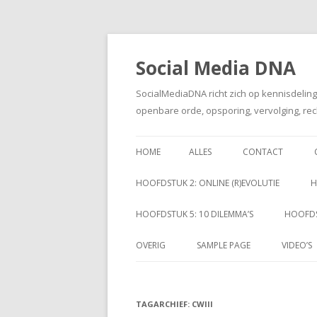
Social Media DNA
SocialMediaDNA richt zich op kennisdelin
openbare orde, opsporing, vervolging, rec
HOME
ALLES
CONTACT
HOOFDSTUK 2: ONLINE (R)EVOLUTIE
H
HOOFDSTUK 5: 10 DILEMMA’S
HOOFDS
OVERIG
SAMPLE PAGE
VIDEO’S
TAGARCHIEF:
CWIII