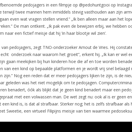
e zelfbenoemde pedojagers in een filmpje op @pedohuntgooi op Instag
e terwijl twee mannen hem inmiddels stevig vasthouden aan zijn arm
gaan even wat vragen stellen vriend.” „Ik ben alleen maar aan het lo
eken.” De man ontkent. „Ik pak even de bewijzen erbij, we hebben ook 
 naar een fictief meisje dat hij ’in haar blootje wil zien’.
 van pedojagers, zegt TNO-onderzoeker Arnout de Vries. Hij constat
t echt onderzoek naar waarom het groeit”, erkent hij. „Ik kan er wel 
e zijn gaan meekijken bij hun kinderen hoe die af en toe worden bena
 van een kind op bepaalde platformen en je wordt vrij snel belaagd 
zijn.” Nog een reden dat er meer pedojagers lijken te zijn, is de nieu
ar geleden was het niet mogelijk om te pedojagen. Computercriminalite
en benadert, óók als blijkt dat je geen kind benadert maar een pedojage
 gepraat met een volwassen man. De wet zegt nu: ook al is er geen en
n kind is, is dat al strafbaar. Sterker nog; het is zelfs strafbaar als h
et Sweetie, een virtueel Filipijns meisje van tien waarmee pedoseks