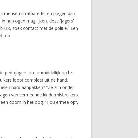
ls mensen strafbare feiten plegen dan
 in hun ogen mag lijken, deze ’jagers’
bruik, zoek contact met de politie.” Een
elf op
e pedojagers om onmiddellijk op te
ikers loopt compleet uit de hand,
suelen hard aanpakken? “Ze zijn onder
ajagen van vermeende kindermisbruikers.
e een doorn in het oog. “Hou ermee op”,