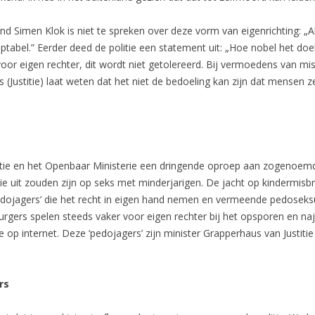
d Simen Klok is niet te spreken over deze vorm van eigenrichting: „A
ptabel.” Eerder deed de politie een statement uit: „Hoe nobel het doel
oor eigen rechter, dit wordt niet getolereerd. Bij vermoedens van mis
Justitie) laat weten dat het niet de bedoeling kan zijn dat mensen z
tie en het Openbaar Ministerie een dringende oproep aan zogenoemd
uit zouden zijn op seks met minderjarigen. De jacht op kindermisbru
 ‘pedojagers’ die het recht in eigen hand nemen en vermeende pedosek
 Burgers spelen steeds vaker voor eigen rechter bij het opsporen en n
 op internet. Deze ‘pedojagers’ zijn minister Grapperhaus van Justiti
rs