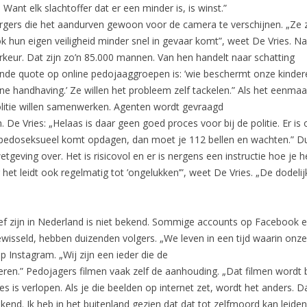
Want elk slachtoffer dat er een minder is, is winst.”
rgers die het aandurven gewoon voor de camera te verschijnen. „Ze zi
 hun eigen veiligheid minder snel in gevaar komt”, weet De Vries. Na
rkeur. Dat zijn zo’n 85.000 mannen. Van hen handelt naar schatting
e quote op online pedojaaggroepen is: ’wie beschermt onze kinderen?
line handhaving.’ Ze willen het probleem zelf tackelen.” Als het eenma
politie willen samenwerken. Agenten wordt gevraagd
 De Vries: „Helaas is daar geen goed proces voor bij de politie. Er 
 pedoseksueel komt opdagen, dan moet je 112 bellen en wachten.” Du
etgeving over. Het is risicovol en er is nergens een instructie hoe je
het leidt ook regelmatig tot ’ongelukken’”, weet De Vries. „De dodeli
f zijn in Nederland is niet bekend. Sommige accounts op Facebook e
wisseld, hebben duizenden volgers. „We leven in een tijd waarin onze k
 Instagram. „Wij zijn een ieder die de
deren.” Pedojagers filmen vaak zelf de aanhouding. „Dat filmen wordt 
es is verlopen. Als je die beelden op internet zet, wordt het anders. D
kend. Ik heb in het buitenland gezien dat dat tot zelfmoord kan leiden