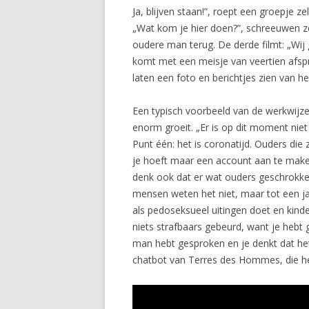
Ja, blijven staan!”, roept een groepj
„Wat kom je hier doen?”, schreeuwen z
oudere man terug. De derde filmt: „Wij 
komt met een meisje van veertien afspr
laten een foto en berichtjes zien van hem
Een typisch voorbeeld van de werkwijze
enorm groeit. „Er is op dit moment nie
Punt één: het is coronatijd. Ouders di
je hoeft maar een account aan te maken
denk ook dat er wat ouders geschrokken 
mensen weten het niet, maar tot een ja
als pedoseksueel uitingen doet en kinder
niets strafbaars gebeurd, want je hebt
man hebt gesproken en je denkt dat het ee
chatbot van Terres des Hommes, die he