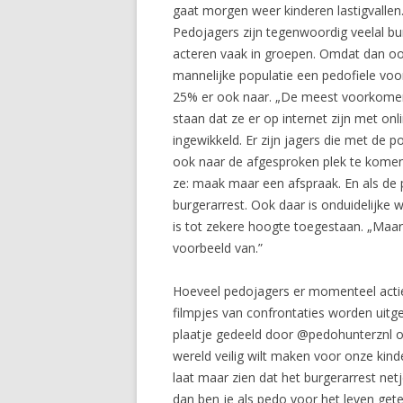
gaat morgen weer kinderen lastigvallen. 
Pedojagers zijn tegenwoordig veelal bu
acteren vaak in groepen. Omdat dan ook
mannelijke populatie een pedofiele voo
25% er ook naar. „De meest voorkomend
staan dat ze er op internet zijn met on
ingewikkeld. Er zijn jagers die met de 
ook naar de afgesproken plek te komen.
ze: maak maar een afspraak. En als de
burgerarrest. Ook daar is onduidelijke w
is tot zekere hoogte toegestaan. „Maar 
voorbeeld van.”
Hoeveel pedojagers er momenteel actie
filmpjes van confrontaties worden uitge
plaatje gedeeld door @pedohunterznl op
wereld veilig wilt maken voor onze kin
laat maar zien dat het burgerarrest netj
dan ben je als pedo voor het leven gete