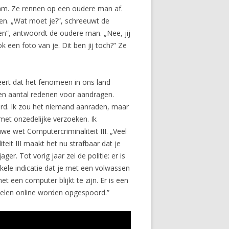
ram. Ze rennen op een oudere man af.
en. „Wat moet je?”, schreeuwt de
pen”, antwoordt de oudere man. „Nee, jij
een foto van je. Dit ben jij toch?” Ze
eert dat het fenomeen in ons land
een aantal redenen voor aandragen.
derd. Ik zou het niemand aanraden, maar
met onzedelijke verzoeken. Ik
we wet Computercriminaliteit III. „Veel
it III maakt het nu strafbaar dat je
r. Tot vorig jaar zei de politie: er is
kele indicatie dat je met een volwassen
et een computer blijkt te zijn. Er is een
uelen online worden opgespoord.”