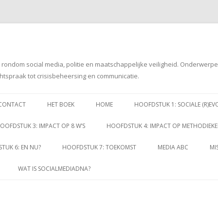
g rondom social media, politie en maatschappelijke veiligheid. Onderwerp
htspraak tot crisisbeheersing en communicatie.
Spring
naar
CONTACT
HET BOEK
HOME
HOOFDSTUK 1: SOCIALE (R)EV
inhoud
OOFDSTUK 3: IMPACT OP 8 W’S
HOOFDSTUK 4: IMPACT OP METHODIEK
TUK 6: EN NU?
HOOFDSTUK 7: TOEKOMST
MEDIA ABC
MI
WAT IS SOCIALMEDIADNA?