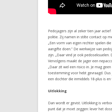
Pedojagers zijn al zeker tien jaar act
politie. Zij namen in stilte contact o
„Een vorm van eigen rechter spelen die
aangifte doen.” De werkwijze van pedoj
zijn. „Daar vind je ook pedoseksuelen
Vervolgens maakt de jager een nepacc
„Daar zit wel een risico in. Je mag ge
toestemming voor hebt gevraagd. Dus je
een dochter die inmiddels 18-plus is e
Uitlokking
Dan wordt er gevist. Uitlokking is verb
punt dat je moet zeggen: lever het dossi