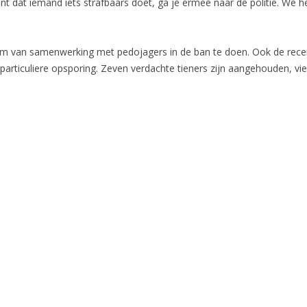
t dat iemand iets strafbaars doet, ga je ermee naar de politie. We h
rm van samenwerking met pedojagers in de ban te doen. Ook de recen
particuliere opsporing. Zeven verdachte tieners zijn aangehouden, vie