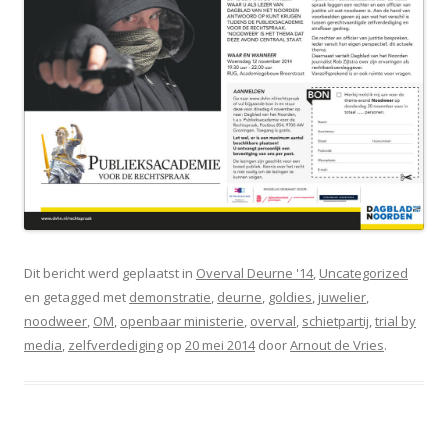
Dit bericht werd geplaatst in
Overval Deurne '14
,
Uncategorized
en getagged met
demonstratie
,
deurne
,
goldies
,
juwelier
,
noodweer
,
OM
,
openbaar ministerie
,
overval
,
schietpartij
,
trial by
media
,
zelfverdediging
op
20 mei 2014
door
Arnout de Vries
.