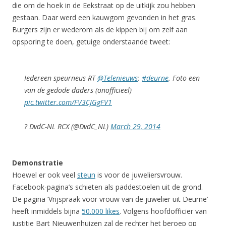
die om de hoek in de Eekstraat op de uitkijk zou hebben
gestaan. Daar werd een kauwgom gevonden in het gras.
Burgers zijn er wederom als de kippen bij om zelf aan
opsporing te doen, getuige onderstaande tweet:
Iedereen speurneus RT
@Telenieuws
:
#deurne
. Foto een
van de gedode daders (onofficieel)
pic.twitter.com/FV3CJGgFV1
? DvdC-NL RCX (@DvdC_NL)
March 29, 2014
Demonstratie
Hoewel er ook veel
steun
is voor de juweliersvrouw.
Facebook-pagina’s schieten als paddestoelen uit de grond.
De pagina ‘Vrijspraak voor vrouw van de juwelier uit Deurne’
heeft inmiddels bijna
50.000 likes
. Volgens hoofdofficier van
justitie Bart Nieuwenhuizen zal de rechter het beroep op