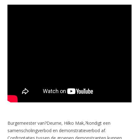
Burgemeester van?Deurne, Hilko Mak,?kondigt een
samenscholingverbod en demonstratieverbod af.
Confrontaties tussen de groepen demonstranten kunnen