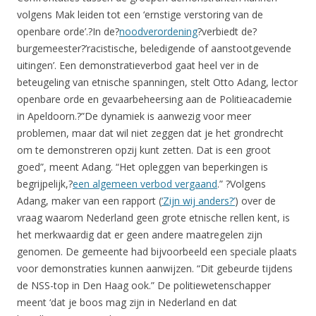
volgens Mak leiden tot een ‘ernstige verstoring van de
openbare orde’.?In de?
noodverordening
?verbiedt de?
burgemeester?’racistische, beledigende of aanstootgevende
uitingen’. Een demonstratieverbod gaat heel ver in de
beteugeling van etnische spanningen, stelt Otto Adang, lector
openbare orde en gevaarbeheersing aan de Politieacademie
in Apeldoorn.?”De dynamiek is aanwezig voor meer
problemen, maar dat wil niet zeggen dat je het grondrecht
om te demonstreren opzij kunt zetten. Dat is een groot
goed”, meent Adang. “Het opleggen van beperkingen is
begrijpelijk,?
een algemeen verbod vergaand
.” ?Volgens
Adang, maker van een rapport (
‘Zijn wij anders?’
) over de
vraag waarom Nederland geen grote etnische rellen kent, is
het merkwaardig dat er geen andere maatregelen zijn
genomen. De gemeente had bijvoorbeeld een speciale plaats
voor demonstraties kunnen aanwijzen. “Dit gebeurde tijdens
de NSS-top in Den Haag ook.” De politiewetenschapper
meent ‘dat je boos mag zijn in Nederland en dat