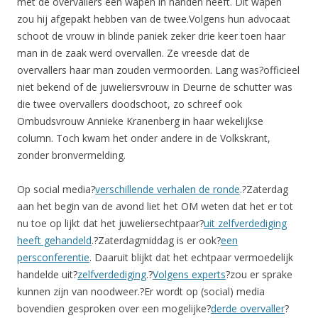
met de overvallers een wapen in handen heeft. Dit wapen
zou hij afgepakt hebben van de twee.Volgens hun advocaat
schoot de vrouw in blinde paniek zeker drie keer toen haar
man in de zaak werd overvallen. Ze vreesde dat de
overvallers haar man zouden vermoorden. Lang was?officieel
niet bekend of de juweliersvrouw in Deurne de schutter was
die twee overvallers doodschoot, zo schreef ook
Ombudsvrouw Annieke Kranenberg in haar wekelijkse
column. Toch kwam het onder andere in de Volkskrant,
zonder bronvermelding.
Op social media?
verschillende verhalen de ronde
.?Zaterdag
aan het begin van de avond liet het OM weten dat het er tot
nu toe op lijkt dat het juweliersechtpaar?
uit zelfverdediging
heeft gehandeld
.?Zaterdagmiddag is er ook?
een
persconferentie
. Daaruit blijkt dat het echtpaar vermoedelijk
handelde uit?
zelfverdediging
.?
Volgens experts
?zou er sprake
kunnen zijn van noodweer.?Er wordt op (social) media
bovendien gesproken over een mogelijke?
derde overvaller
?