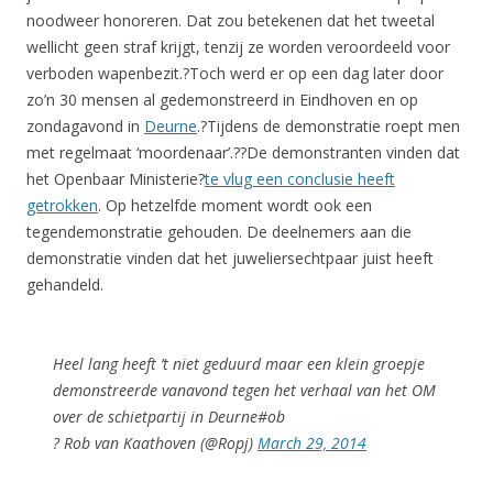
noodweer honoreren. Dat zou betekenen dat het tweetal
wellicht geen straf krijgt, tenzij ze worden veroordeeld voor
verboden wapenbezit.?Toch werd er op een dag later door
zo’n 30 mensen al gedemonstreerd in Eindhoven en op
zondagavond in
Deurne
.?Tijdens de demonstratie roept men
met regelmaat ‘moordenaar’.??De demonstranten vinden dat
het Openbaar Ministerie?
te vlug een conclusie heeft
getrokken
. Op hetzelfde moment wordt ook een
tegendemonstratie gehouden. De deelnemers aan die
demonstratie vinden dat het juweliersechtpaar juist heeft
gehandeld.
Heel lang heeft ’t niet geduurd maar een klein groepje
demonstreerde vanavond tegen het verhaal van het OM
over de schietpartij in Deurne#ob
? Rob van Kaathoven (@Ropj)
March 29, 2014