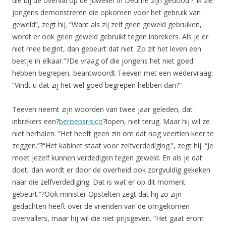
die bij de overval op de juwelier in Deurne zijn gedood.?”Ik zie
jongens demonstreren die opkomen voor het gebruik van
geweld”, zegt hij. “Want als zij zelf geen geweld gebruiken,
wordt er ook geen geweld gebruikt tegen inbrekers. Als je er
niet mee begint, dan gebeurt dat niet. Zo zit het leven een
beetje in elkaar.”?De vraag of die jongens het niet goed
hebben begrepen, beantwoordt Teeven met een wedervraag:
“Vindt u dat zij het wel goed begrepen hebben dan?”
Teeven neemt zijn woorden van twee jaar geleden, dat
inbrekers een?
beroepsrisico
?lopen, niet terug. Maar hij wil ze
niet herhalen. “Het heeft geen zin om dat nog veertien keer te
zeggen.”?
“Het kabinet staat voor zelfverdediging.”, zegt hij. “Je
moet jezelf kunnen verdedigen tegen geweld. En als je dat
doet, dan wordt er door de overheid ook zorgvuldig gekeken
naar die zelfverdediging. Dat is wat er op dit moment
gebeurt.”?
Ook minister Opstelten zegt dat hij zo zijn
gedachten heeft over de vrienden van de omgekomen
overvallers, maar hij wil die niet prijsgeven. “Het gaat erom