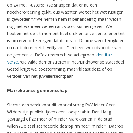
op 24 mei. Kusters: “We snappen dat er nu een
noodverordening geldt, dus wachten we tot het wat rustiger
is geworden.”?
“We nemen hem in behandeling, maar weten
nog niet wanneer we een antwoord kunnen geven. We
hebben het op dit moment heel druk en onze eerste prioriteit
is om ervoor te zorgen dat de rust in Deurne weer terugkeert
en dat iedereen zich veilig voelt”, zei een woordvoerder van
de gemeente. De?extreemrechtse actiegroep
Identitair
Verzet
?die wilde demonstreren in het?Eindhovense stadsdeel
Gestel krijgt wel toestemming, maar?blaast deze af op
verzoek van het juweliersechtpaar.
Marrokaanse gemeenschap
Slechts een week voor dit voorval vroeg PVV-leider Geert
Wilders zijn publiek tijdens een toespraak in Den Haag
gevraagd of ze meer of minder Marokkanen in de stad
willen.?De zaal scandeerde daarop “minder, minder”. Daarop