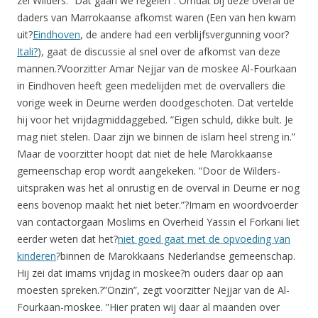
zei Wilders: “Dat gaan we regelen”. Omdat bij deze overal de
daders van Marrokaanse afkomst waren (Een van hen kwam
uit?
Eindhoven
, de andere had een verblijfsvergunning voor?
Itali?
), gaat de discussie al snel over de afkomst van deze
mannen.?Voorzitter Amar Nejjar van de moskee Al-Fourkaan
in Eindhoven heeft geen medelijden met de overvallers die
vorige week in Deurne werden doodgeschoten. Dat vertelde
hij voor het vrijdagmiddaggebed. ”Eigen schuld, dikke bult. Je
mag niet stelen. Daar zijn we binnen de islam heel streng in.”
Maar de voorzitter hoopt dat niet de hele Marokkaanse
gemeenschap erop wordt aangekeken. ”Door de Wilders-
uitspraken was het al onrustig en de overval in Deurne er nog
eens bovenop maakt het niet beter.”?Imam en woordvoerder
van contactorgaan Moslims en Overheid Yassin el Forkani liet
eerder weten dat het?
niet goed gaat met de opvoeding van
kinderen
?binnen de Marokkaans Nederlandse gemeenschap.
Hij zei dat imams vrijdag in moskee?n ouders daar op aan
moesten spreken.?”Onzin”, zegt voorzitter Nejjar van de Al-
Fourkaan-moskee. ”Hier praten wij daar al maanden over