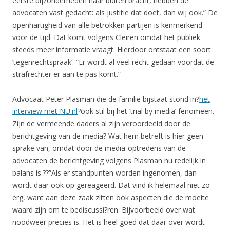
eerste bijzonderheden naar buiten bracht, hebben de
advocaten vast gedacht: als justitie dat doet, dan wij ook.” De
openhartigheid van alle betrokken partijen is kenmerkend
voor de tijd. Dat komt volgens Cleiren omdat het publiek
steeds meer informatie vraagt. Hierdoor ontstaat een soort
’tegenrechtspraak’. “Er wordt al veel recht gedaan voordat de
strafrechter er aan te pas komt.”
Advocaat Peter Plasman die de familie bijstaat stond in?
het
interview met NU.nl
?ook stil bij het ’trial by media’ fenomeen.
Zijn de vermeende daders al zijn veroordeeld door de
berichtgeving van de media? Wat hem betreft is hier geen
sprake van, omdat door de media-optredens van de
advocaten de berichtgeving volgens Plasman nu redelijk in
balans is.??”Als er standpunten worden ingenomen, dan
wordt daar ook op gereageerd. Dat vind ik helemaal niet zo
erg, want aan deze zaak zitten ook aspecten die de moeite
waard zijn om te bediscussi?ren. Bijvoorbeeld over wat
noodweer precies is. Het is heel goed dat daar over wordt