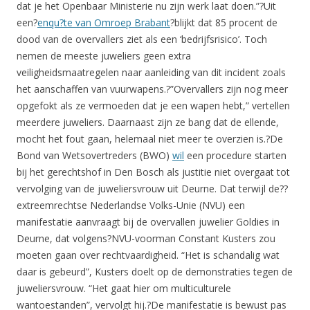
dat je het Openbaar Ministerie nu zijn werk laat doen.”?Uit
een?
enqu?te van Omroep Brabant
?blijkt dat 85 procent de
dood van de overvallers ziet als een ‘bedrijfsrisico’. Toch
nemen de meeste juweliers geen extra
veiligheidsmaatregelen naar aanleiding van dit incident zoals
het aanschaffen van vuurwapens.?”Overvallers zijn nog meer
opgefokt als ze vermoeden dat je een wapen hebt,” vertellen
meerdere juweliers. Daarnaast zijn ze bang dat de ellende,
mocht het fout gaan, helemaal niet meer te overzien is.?De
Bond van Wetsovertreders (BWO)
wil
een procedure starten
bij het gerechtshof in Den Bosch als justitie niet overgaat tot
vervolging van de juweliersvrouw uit Deurne. Dat terwijl de??
extreemrechtse Nederlandse Volks-Unie (NVU) een
manifestatie aanvraagt bij de overvallen juwelier Goldies in
Deurne, dat volgens?NVU-voorman Constant Kusters zou
moeten gaan over rechtvaardigheid. “Het is schandalig wat
daar is gebeurd”, Kusters doelt op de demonstraties tegen de
juweliersvrouw. “Het gaat hier om multiculturele
wantoestanden”, vervolgt hij.?De manifestatie is bewust pas