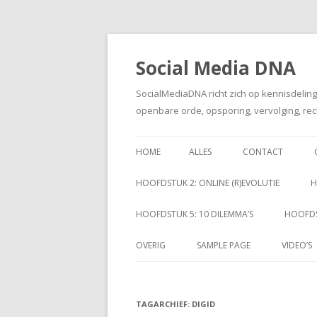
Social Media DNA
SocialMediaDNA richt zich op kennisdelin
openbare orde, opsporing, vervolging, rec
HOME
ALLES
CONTACT
HOOFDSTUK 2: ONLINE (R)EVOLUTIE
H
HOOFDSTUK 5: 10 DILEMMA’S
HOOFDS
OVERIG
SAMPLE PAGE
VIDEO’S
TAGARCHIEF:
DIGID