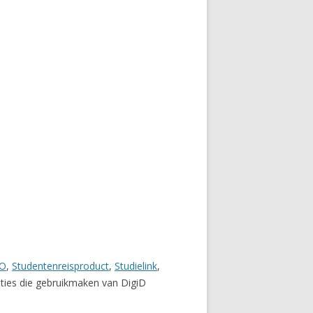
O
,
Studentenreisproduct
,
Studielink
,
aties die gebruikmaken van DigiD