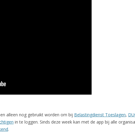
en alleen nog gebruikt worden om bij
Belastingdienst Toeslagen
,
DU
chtigen
in te loggen. Sinds deze week kan met de app bij alle organis
kend
.