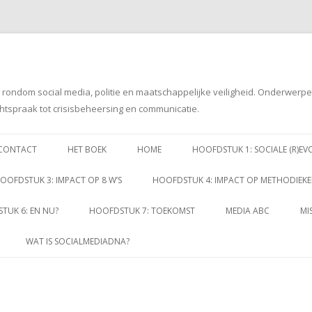
g rondom social media, politie en maatschappelijke veiligheid. Onderwerp
htspraak tot crisisbeheersing en communicatie.
Spring
naar
CONTACT
HET BOEK
HOME
HOOFDSTUK 1: SOCIALE (R)EV
inhoud
OOFDSTUK 3: IMPACT OP 8 W’S
HOOFDSTUK 4: IMPACT OP METHODIEK
TUK 6: EN NU?
HOOFDSTUK 7: TOEKOMST
MEDIA ABC
MI
WAT IS SOCIALMEDIADNA?