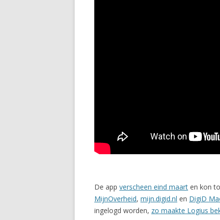
De app
verscheen eind maart
en kon to
MijnOverheid
,
mijn.digid.nl
en
DigiD Ma
ingelogd worden,
zo maakte Logius be