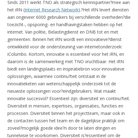
Sinds 2011 werkt TNO als strategisch kennispartner?mee aan
het iRN (
Internet Research Network
).?Het iRN levert diensten
aan ongeveer 6000 gebruikers bij verschillende overheden?die
toezicht-, opsporing- en handhavingstaken hebben op het
internet. Van politie, Belastingdienst en DNB tot en met
gemeenten. Binnen het iRN wordt een innovatieve?dienst
ontwikkeld voor de ondersteuning van internetonderzoek:
iColumbo. Kortom, innovatie is essentieel voor het iRN, en
daarom is de samenwerking met TNO vruchtbaar. Het iRN
biedt een landingsplaats en inspiratiebron voor innovatieve
oplossingen, waarmee continu?teit ontstaat in de
innovatieketen van wetenschappelijk onderzoek tot de
nieuwste oplossingen voor?eindgebruikers. Wat maakt
innovatie succesvol? Essentieel zijn: diversiteit en continu?teit.
Diversiteit in mensen, expertises, organisaties, functies en
processen. Diversiteit binnen het projectteam, maar ook in
de contacten tussen het team en de dagelijkse praktijk om
zoveel?mogelijk goede idee?n door te laten dringen en
tunnelvisie te voorkomen. Diversiteit is?essentieel om de