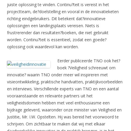
juiste oplossing te vinden. Continu?teit is vereist in het
projectteam, de?doelstelling en vooral in de innovatieketen
richting eindgebruikers. Dit betekent dat?innovatieve
oplossingen een landingsplaats vereisen. Niets is
frustrerender dan resultaten?boeken, die niet gebruikt
worden. Continu?teit is essentieel, zodat een goede?
oplossing ook waardevol kan worden.
Eerder publiceerde TNO ook het?
boek ?Veiligheid schreeuwt om
innovatie? waarin TNO onder meer wil inspireren met
visieontwikkeling, praktische handvatten, praktijkvoorbeelden
en interviews. Verschillende experts van TNO en een aantal
vooraanstaande en relevante partners uit het
veiligheidsdomein hebben met veel enthousiasme een
bijdrage geleverd, waaronder onze minister van Veiligheid en
Justitie, Mr. I.W. Opstelten. Hij was bereid het voorwoord te
schrijven. Om zichtbaar te maken dat wij met elkaar
daadwerkelijke innovaties in de praktijk brengen, is in het