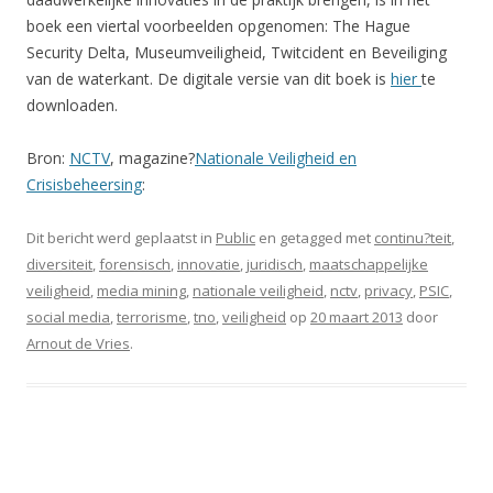
boek een viertal voorbeelden opgenomen: The Hague
Security Delta, Museumveiligheid, Twitcident en Beveiliging
van de waterkant. De digitale versie van dit boek is
hier
te
downloaden.
Bron:
NCTV
, magazine?
Nationale Veiligheid en
Crisisbeheersing
:
Dit bericht werd geplaatst in
Public
en getagged met
continu?teit
,
diversiteit
,
forensisch
,
innovatie
,
juridisch
,
maatschappelijke
veiligheid
,
media mining
,
nationale veiligheid
,
nctv
,
privacy
,
PSIC
,
social media
,
terrorisme
,
tno
,
veiligheid
op
20 maart 2013
door
Arnout de Vries
.