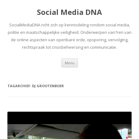
Social Media DNA
SocialMediaDNA richt zich op kennisdeling rondom social media,
politie en maatschappelijke veiligheid. Onderwerpen vari?ren van
de online aspecten van openbare orde, opsporing, vervolging,
rechtspraak tot crisisbeheersing en communicatie.
Spring
Menu
naar
inhoud
TAGARCHIEF:
DJ GROOTENBOER