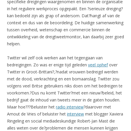
specifieke dreigingen waargenomen en binnen de organisatie
in het reguliere werkproces opgepakt. Een ?serieuze dreiging?
kan bedoeld zijn als grap of andersom. Dat?hangt af van de
context en dus van de beoordeling. De huidige samenwerking
tussen overheid, wetenschap en commercie binnen de
ontwikkeling van de dreigtweetmonitor, kan daarbij zeer goed
helpen.
Twitter wil zelf ook werken aan het tegengaan van
bedreigingen. Zo was er enige tijd geleden
veel ophef
over
Twitter in Groot-Brittani?,?nadat vrouwen bedreigd werden
met de dood, verkrachting en een bomaanslag. Twitter zou
volgens veel Britse gebruikers niks doen om het bedreigen te
voorkomen.?Dus nu komt Twitter?met een nieuw?beleid, het
bedrijf gaat de inhoud van tweets meer in de gaten houden.
Maar hoe???Beluister het
radio interview
?daarover met
Arnout de Vries of beluister het
interview
met blogger Xaviera
Ringeling en social mediadeskundige Robert-Jan Mast die
alles weten over de?problemen die mensen kunnen krijgen