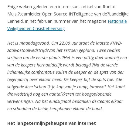
Enige weken geleden een interessant artikel van Roelof
Muis,?teamleider Open Source INTelligence van de?Landelijke
Eenheid, in het februari nummer van het magazine
Nationale
Veiligheid en Crisisbeheersing
:
Het is maandagavond. Om 22.00 uur staat de laatste KNVB-
zaalvoetbalwedstrijd?van het seizoen gepland. Twee rivalen
strijden om de eerste plaats.?Het is een pittig duel waarbij een
van de keepers herhaaldelijk wordt belaagd.?Na de vierde
lichamelijke confrontatie vallen de keeper en de spits van de?
tegenpartij over elkaar heen. De keeper bijt de spits toe: ?de
volgende keer?schop ik je kop van je romp, lamxxx!? Het komt
die wedstrijd nog een aantal?keren tot hoogoplopende
verwensingen. Na het eindsignaal bedanken de?teams elkaar
en schudden de beide kemphanen elkaar de hand.
Het langetermijngeheugen van internet