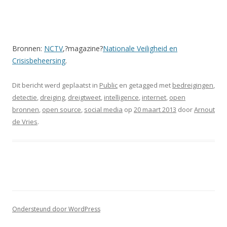
Bronnen:
NCTV
,?magazine?
Nationale Veiligheid en
Crisisbeheersing
.
Dit bericht werd geplaatst in
Public
en getagged met
bedreigingen
,
detectie
,
dreiging
,
dreigtweet
,
intelligence
,
internet
,
open
bronnen
,
open source
,
social media
op
20 maart 2013
door
Arnout
de Vries
.
Ondersteund door WordPress