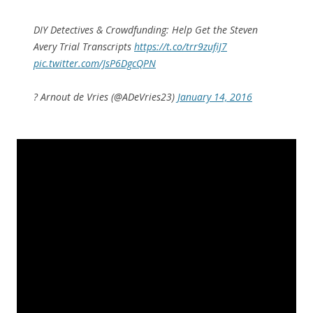
DIY Detectives & Crowdfunding: Help Get the Steven
Avery Trial Transcripts
https://t.co/trr9zufiJ7
pic.twitter.com/JsP6DgcQPN
? Arnout de Vries (@ADeVries23)
January 14, 2016