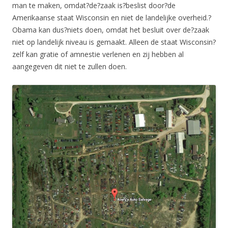
man te maken, omdat?de?zaak is?beslist door?de
Amerikaanse staat Wisconsin en niet de landelijke overheid.?
Obama kan dus?niets doen, omdat het besluit over de?zaak
niet op landelijk niveau is gemaakt. Alleen de staat Wisconsin?
zelf kan gratie of amnestie verlenen en zij hebben al
aangegeven dit niet te zullen doen.