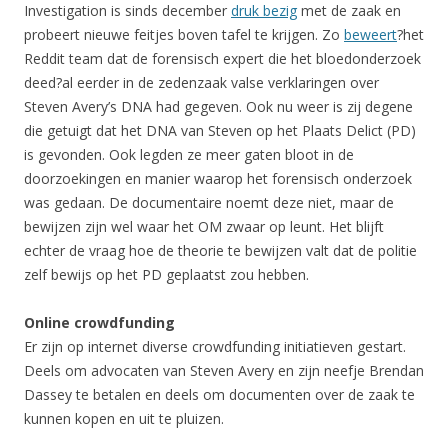
Investigation is sinds december
druk bezig
met de zaak en
probeert nieuwe feitjes boven tafel te krijgen. Zo
beweert
?het
Reddit team dat de forensisch expert die het bloedonderzoek
deed?al eerder in de zedenzaak valse verklaringen over
Steven Avery’s DNA had gegeven. Ook nu weer is zij degene
die getuigt dat het DNA van Steven op het Plaats Delict (PD)
is gevonden. Ook legden ze meer gaten bloot in de
doorzoekingen en manier waarop het forensisch onderzoek
was gedaan. De documentaire noemt deze niet, maar de
bewijzen zijn wel waar het OM zwaar op leunt. Het blijft
echter de vraag hoe de theorie te bewijzen valt dat de politie
zelf bewijs op het PD geplaatst zou hebben.
Online crowdfunding
Er zijn op internet diverse crowdfunding initiatieven gestart.
Deels om advocaten van Steven Avery en zijn neefje Brendan
Dassey te betalen en deels om documenten over de zaak te
kunnen kopen en uit te pluizen.