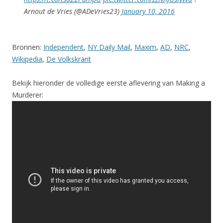
Arnout de Vries (@ADeVries23)
January 10, 2016
Bronnen:
Independent
,
NY Daily Mail
,
Maxim
,
AD
,
NRC
,
Wikipedia
,
De Volkskrant
Bekijk hieronder de volledige eerste aflevering van Making a
Murderer: