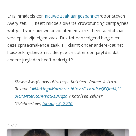
Er is inmiddels een
nieuwe zaak aangespannen
?door Steven
Avery zelf. Hij heeft middels diverse crowdfuncing campagnes
wat geld voor nieuwe advocaten en zichzelf een aantal jaar
verdiept in zijn eigen zaak. Dus tot een volgend blog over
deze spraakmakende zaak. Hij claimt onder andere?dat het
huiszoekingsbevel niet deugde en dat er een jurylid is dat
andere juryleden heeft bedreigd.?
Steven Avery’s new attorneys: Kathleen Zellner & Tricia
Bushnell
#MakingAMurderer
https://t.co/uRwQFQmMJU
pic.twitter.com/VbtRsBNqzb
? Kathleen Zellner
(@ZellnerLaw)
January 8, 2016
? ?? ?