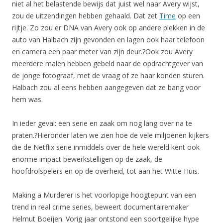
niet al het belastende bewijs dat juist wel naar Avery wijst,
zou de uitzendingen hebben gehaald. Dat zet
Time
op een
rijtje. Zo zou er DNA van Avery ook op andere plekken in de
auto van Halbach zijn gevonden en lagen ook haar telefoon
en camera een paar meter van zijn deur.?Ook zou Avery
meerdere malen hebben gebeld naar de opdrachtgever van
de jonge fotograaf, met de vraag of ze haar konden sturen.
Halbach zou al eens hebben aangegeven dat ze bang voor
hem was.
In ieder geval: een serie en zaak om nog lang over na te
praten.?Hieronder laten we zien hoe de vele miljoenen kijkers
die de Netflix serie inmiddels over de hele wereld kent ook
enorme impact bewerkstelligen op de zaak, de
hoofdrolspelers en op de overheid, tot aan het Witte Huis.
Making a Murderer is het voorlopige hoogtepunt van een
trend in real crime series, beweert documentairemaker
Helmut Boeijen. Vorig jaar ontstond een soortgelijke hype