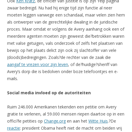
Ook
Ken Kratz
, de officier van justitie is op zijn Yelp pagina
zwaar bedreigd. Nu had hij enige tijd zijn functie al neer
moeten leggen vanwege een schandaal, maar velen zien hem
als ontwerper van de gerechtelijke dwaling in de juridische
proces. Maar omdat er volgens de Avery aanhang ook een of
meerdere agenten moeten zijn geweest die?betrokken waren
met valse getuigen, vals onderzoek of zelfs het plaatsen van
bewijs op het plaats delict zijn ook zij slachtoffer van vele
(doods)bedreigingen. Zoals?de rechter van de zaak die
aangaf te vrezen voor zijn leven
, of de?huidige?sheriff van
Avery’s dorp die is bedolven onder boze telefoontjes en e-
mails.
Social media invloed op de autoriteiten
Ruim 246.000 Amerikanen tekenden een petitie om Avery
gratie te verlenen, al 59.000 mensen riepen daartoe op in een
offici?le petities op
Change.org
en aan het
Witte Huis
.?De
reactie
: president Obama heeft niet de macht om beiden vrij