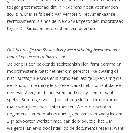
toegang tot materiaal dat in Nederland nooit voorhanden
zou zijn. Er is zelfs beeld van verhoren. Het Amerikaanse
rechtssysteem is sinds de live op tv uitgezonden moordzaak
tegen O.J. Simpson beroemd om zijn openheid.
Ook het neefje van Steven Avery werd schuldig bevonden aan
moord op Teresa Halbachs
? ap.
De serie is een pakkende?rechtbankthriller, familiedrama en
moordmysterie. Gaat het hier om gerechtelijke dwaling of
niet??
Making a Murderer
is soms een lastige kijkervaring die
een knoop in je maag legt. Zeker vanaf het moment dat een
neef van Avery, de tiener Brendan Dassey, een rol gaat
spelen. Sommige types lijken uit een slechte film te komen,
maar we kijken naar echte mensen. Wel moet worden
opgemerkt dat de makers duidelijk de kant van Avery kiezen.
Zijn advocaten werkten mee aan de productie, het OM
weigerde. En er?is ook kritiek op de documentaireserie, want