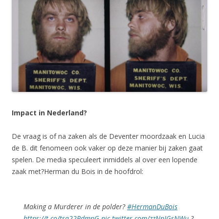
Impact in Nederland?
De vraag is of na zaken als de Deventer moordzaak en Lucia
de B. dit fenomeen ook vaker op deze manier bij zaken gaat
spelen. De media speculeert inmiddels al over een lopende
zaak met?Herman du Bois in de hoofdrol:
Making a Murderer in de polder?
#HermanDuBois
https://t.co/tsa22PdmpG
pic.twitter.com/zzNnJGsNWu
?