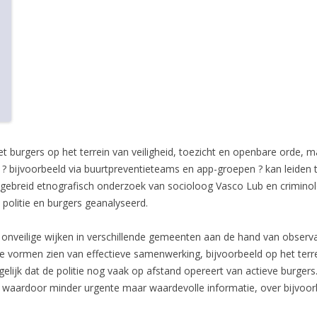
 burgers op het terrein van veiligheid, toezicht en openbare orde, ma
n ? bijvoorbeeld via buurtpreventieteams en app-groepen ? kan leiden
en uitgebreid etnografisch onderzoek van socioloog Vasco Lub en crim
 politie en burgers geanalyseerd.
 onveilige wijken in verschillende gemeenten aan de hand van observa
e vormen zien van effectieve samenwerking, bijvoorbeeld op het terre
egelijk dat de politie nog vaak op afstand opereert van actieve burgers.
, waardoor minder urgente maar waardevolle informatie, over bijvoo