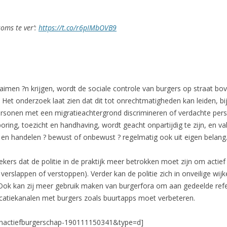
soms te ver’:
https://t.co/r6pIMbOVB9
aimen ?n krijgen, wordt de sociale controle van burgers op straat bo
. Het onderzoek laat zien dat dit tot onrechtmatigheden kan leiden, bi
rsonen met een migratieachtergrond discrimineren of verdachte pers
ring, toezicht en handhaving, wordt geacht onpartijdig te zijn, en va
en handelen ? bewust of onbewust ? regelmatig ook uit eigen belang
ers dat de politie in de praktijk meer betrokken moet zijn om actief
t verslappen of verstoppen). Verder kan de politie zich in onveilige wi
. Ook kan zij meer gebruik maken van burgerfora om aan gedeelde ref
catiekanalen met burgers zoals buurtapps moet verbeteren.
enactiefburgerschap-190111150341&type=d]