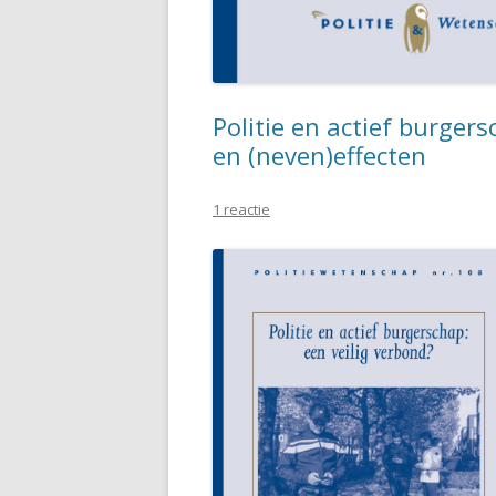
Politie en actief burge
en (neven)effecten
1 reactie