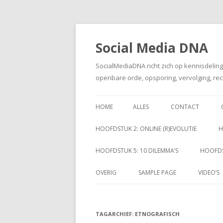
Social Media DNA
SocialMediaDNA richt zich op kennisdelin
openbare orde, opsporing, vervolging, rec
HOME
ALLES
CONTACT
HOOFDSTUK 2: ONLINE (R)EVOLUTIE
H
HOOFDSTUK 5: 10 DILEMMA’S
HOOFDS
OVERIG
SAMPLE PAGE
VIDEO’S
TAGARCHIEF:
ETNOGRAFISCH