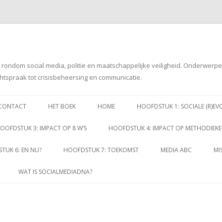
g rondom social media, politie en maatschappelijke veiligheid. Onderwerp
htspraak tot crisisbeheersing en communicatie.
Spring
naar
CONTACT
HET BOEK
HOME
HOOFDSTUK 1: SOCIALE (R)EV
inhoud
OOFDSTUK 3: IMPACT OP 8 W’S
HOOFDSTUK 4: IMPACT OP METHODIEK
TUK 6: EN NU?
HOOFDSTUK 7: TOEKOMST
MEDIA ABC
MI
WAT IS SOCIALMEDIADNA?