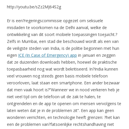
http://youtu.be/sZz2MJ64S2g
Er is een?regeringscommissie opgezet om seksuele
misdaden te voorkomen na de Delhi aanval, welke de
ontwikkeling van dit soort mobiele toepassingen toejuicht.?
Zelfs in Mumbai, een stad die beschouwd wordt als een van
de veiligste steden van India, is de politie begonnen met hun
eigen
ICE (In Case of Emergency) app
in januari en zeggen
dat ze duizenden downloads hebben, hoewel de praktische
toepasbaarheid nog wat wordt bekritiseerd. In?India kunnen
veel vrouwen nog steeds geen basis mobiele telefoon
veroorloven, laat staan een smartphone. Een ander bezwaar
dat men vaak hoort is?”Wanneer we in nood verkeren heb je
niet veel tijd om de telefoon uit de zak te halen, te
ontgrendelen en de app te openen om mensen vervolgens te
laten weten dat je in de problemen zit”. Een app kan geen
wonderen verrichten, en technologie heeft grenzen: ?het kan
een de problemen van?fatsoenlijke rechtshandhaving niet