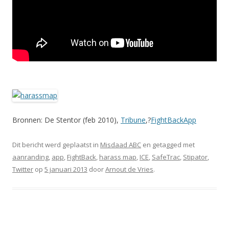
Bronnen: De Stentor (feb 2010),
Tribune
,?
FightBackApp
Dit bericht werd geplaatst in
Misdaad ABC
en getagged met
aanranding
,
app
,
FightBack
,
harass map
,
ICE
,
SafeTrac
,
Stipator
,
Twitter
op
5 januari 2013
door
Arnout de Vries
.