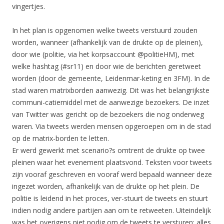
vingertjes.
In het plan is opgenomen welke tweets verstuurd zouden
worden, wanneer (afhankelijk van de drukte op de pleinen),
door wie (politie, via het korpsaccount @politieHM), met
welke hashtag (#sr11) en door wie de berichten geretweet
worden (door de gemeente, Leidenmar-keting en 3FM). In de
stad waren matrixborden aanwezig. Dit was het belangrijkste
communi-catiemiddel met de aanwezige bezoekers. De inzet
van Twitter was gericht op de bezoekers die nog onderweg
waren. Via tweets werden mensen opgeroepen om in de stad
op de matrix-borden te letten.
Er werd gewerkt met scenario?s omtrent de drukte op twee
pleinen waar het evenement plaatsvond. Teksten voor tweets
zijn vooraf geschreven en vooraf werd bepaald wanneer deze
ingezet worden, afhankelijk van de drukte op het plein. De
politie is leidend in het proces, ver-stuurt de tweets en stuurt
indien nodig andere partijen aan om te retweeten. Uiteindelijk
was het overigens niet nodig om de tweets te versturen: alles