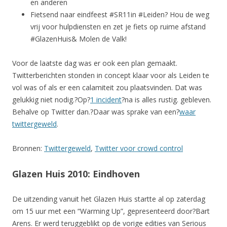
en anderen
Fietsend naar eindfeest #SR11in #Leiden? Hou de weg
vrij voor hulpdiensten en zet je fiets op ruime afstand
#GlazenHuis& Molen de Valk!
Voor de laatste dag was er ook een plan gemaakt.
Twitterberichten stonden in concept klaar voor als Leiden te
vol was of als er een calamiteit zou plaatsvinden. Dat was
gelukkig niet nodig.?Op?
1 incident
?na is alles rustig. gebleven.
Behalve op Twitter dan.?Daar was sprake van een?
waar
twittergeweld
.
Bronnen:
Twittergeweld
,
Twitter voor crowd control
Glazen Huis 2010: Eindhoven
De uitzending vanuit het Glazen Huis startte al op zaterdag
om 15 uur met een “Warming Up”, gepresenteerd door?Bart
Arens. Er werd teruggeblikt op de vorige edities van Serious