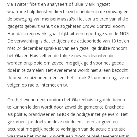
via Twitter filtert en analyseert of Blue Mark ingezet
waarmee hulpdiensten direct inzicht hebben in de omvang en
de beweging van mensenmassa?s. Het controleren van al die
gadgets gebeurt vanuit de zogeheten Crowd Control Room.
Hoe dat in zijn werkt gaat blijkt uit een reportage van de NOS.
De verwachting is dat er tijdens de actieperiode van 18 tot en
met 24 december sprake is van een gezellige drukte rondom
het Glazen Huis zelf en de talrijke nevenactiviteiten die
worden ontplooid om zoveel mogelijk geld voor het goede
doel in te zamelen. Het evenement wordt niet alleen bezocht
door vele duizenden mensen, het is ook 24 uur per dag live te
volgen op radio, internet en tv.
Om het evenement rondom het Glazenhuis in goede banen
te kunnen leiden wordt door zowel de gemeente Enschede
als politie, brandweer en GHOR de nodige inzet geleverd. Het
gezamenlijke doel van deze middelen is een zo goed en
accuraat mogelijk beeld te verkrijgen van de actuele situatie
waarmee het mogelijk wordt een groot publieksevenement in