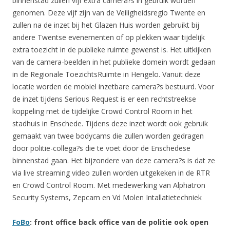
binnenstad zullen vijf extra camera?s in gebruik worden
genomen. Deze vijf zijn van de Veiligheidsregio Twente en
zullen na de inzet bij het Glazen Huis worden gebruikt bij
andere Twentse evenementen of op plekken waar tijdelijk
extra toezicht in de publieke ruimte gewenst is. Het uitkijken
van de camera-beelden in het publieke domein wordt gedaan
in de Regionale ToezichtsRuimte in Hengelo. Vanuit deze
locatie worden de mobiel inzetbare camera?s bestuurd. Voor
de inzet tijdens Serious Request is er een rechtstreekse
koppeling met de tijdelijke Crowd Control Room in het
stadhuis in Enschede. Tijdens deze inzet wordt ook gebruik
gemaakt van twee bodycams die zullen worden gedragen
door politie-collega?s die te voet door de Enschedese
binnenstad gaan. Het bijzondere van deze camera?s is dat ze
via live streaming video zullen worden uitgekeken in de RTR
en Crowd Control Room. Met medewerking van Alphatron
Security Systems, Zepcam en Vd Molen Intallatietechniek
FoBo
: front office back office van de politie ook open