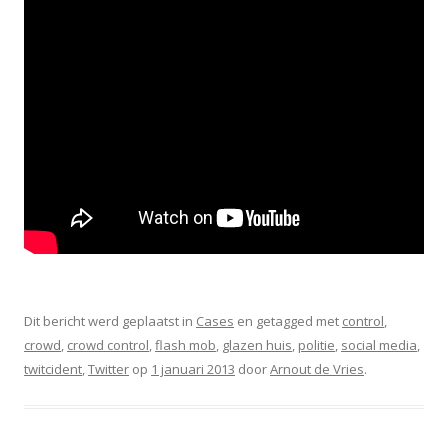
Dit bericht werd geplaatst in
Cases
en getagged met
control
,
crowd
,
crowd control
,
flash mob
,
glazen huis
,
politie
,
social media
,
twitcident
,
Twitter
op
1 januari 2013
door
Arnout de Vries
.