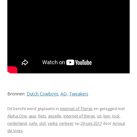
Bronnen:
Dutch Cowboys
,
AD
,
Tweakers
Dit bericht werd geplaatst in
Internet of Things
en getagged met
Alpha.One
,
app
,
fiets
,
gazelle
,
internet of things
,
iot
,
kpn
,
lock
,
nederland
,
safe
,
slot
,
veilig
,
verkeer
op
29 juni 2017
door
Arnout
de Vries
.