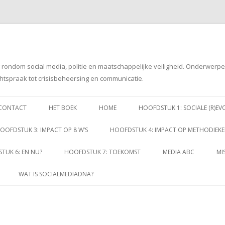
g rondom social media, politie en maatschappelijke veiligheid. Onderwerp
htspraak tot crisisbeheersing en communicatie.
Spring
naar
CONTACT
HET BOEK
HOME
HOOFDSTUK 1: SOCIALE (R)EV
inhoud
OOFDSTUK 3: IMPACT OP 8 W’S
HOOFDSTUK 4: IMPACT OP METHODIEK
TUK 6: EN NU?
HOOFDSTUK 7: TOEKOMST
MEDIA ABC
MI
WAT IS SOCIALMEDIADNA?