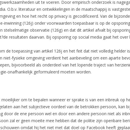
gswerkzaamheden uit te voeren. Door empirisch onderzoek is nageg
 O.b.v. literatuur en ontwikkelingen in de maatschappij is vastgestel
mgeving en hoe het recht op privacy is gecodificeerd. Van de bijzon
ie-inwinning (126j) onder voorwaarden toepasbaar is op de opsporin
n stelselmatige observatie (126g) en dat dit artikel afvalt bij opspori
de resultaten daarvan. Bij opsporing op social media gaat het over 
 de toepassing van artikel 126j en het feit dat niet volledig helder i
een niet-fysieke omgeving verdient het aanbeveling om een aparte bev
oepen, bijvoorbeeld als onderdeel van het lopende traject van herzien
ogie-onafhankelijk geformuleerd moeten worden.
t moeilijker om te bepalen wanneer er sprake is van een inbreuk op he
elaten aan het subjectieve oordeel van de betrokken persoon, kan bij 
g door de ene persoon wel en door een andere persoon niet als inb
oon zal er geen moeite mee hebben dat de politie zijn openbare beri
schouwen omdat hij het niet met dat doel op Facebook heeft geplaatst