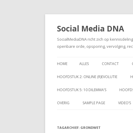
Social Media DNA
SocialMediaDNA richt zich op kennisdelin
openbare orde, opsporing, vervolging, rec
HOME
ALLES
CONTACT
HOOFDSTUK 2: ONLINE (R)EVOLUTIE
H
HOOFDSTUK 5: 10 DILEMMA’S
HOOFDS
OVERIG
SAMPLE PAGE
VIDEO’S
TAGARCHIEF:
GRONDWET