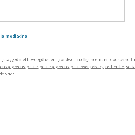
cialmediadna
 getagged met
bevoegdheden
,
grondwet
,
intelligence
,
marnix oosterhoff
,
oonsgegevens
,
politie
,
politiegegevens
,
politiewet
,
privacy
,
recherche
,
soci
de Vries
.