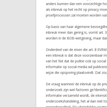
anders kunnen dan een voorzichtige ho
als inbreuk op het recht op privacy m
proefprocessen zal moeten worden vast
Op basis van haar algemene bevoegdheid
inbreuk meer dan gering is, vormt art
worden in de BOB-wetgeving, maar dan
Onderdeel van de eisen die art. 8 EVRM
een inbreuk is dat deze voorzienbaar m
van het feit dat de politie ook op soci
informatie op social media wil publicer
wijze die opsporing plaatsvindt. Dat z
De vraag wanneer de inbreuk op de priv
onderzoek zijn wel factoren ge?dentifi
informatie verzameld wordt, de intensi
onderzoekshandeling, het al dan niet t
proportionaliteit. De uiteindelijke weg