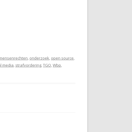
mensenrechten
,
onderzoek
,
open source
,
al media
,
strafvordering
,
TGO
,
Wbp
,