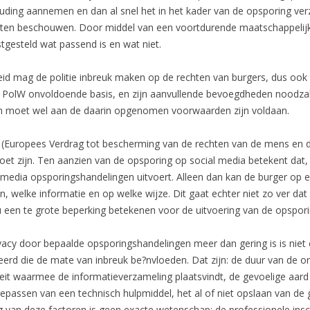
uding aannemen en dan al snel het in het kader van de opsporing ver
oeten beschouwen. Door middel van een voortdurende maatschappelijk
gesteld wat passend is en wat niet.
 mag de politie inbreuk maken op de rechten van burgers, dus ook op
. 3 PolW onvoldoende basis, en zijn aanvullende bevoegdheden noodz
 moet wel aan de daarin opgenomen voorwaarden zijn voldaan.
 (Europees Verdrag tot bescherming van de rechten van de mens en d
oet zijn. Ten aanzien van de opsporing op social media betekent dat,
al media opsporingshandelingen uitvoert. Alleen dan kan de burger op
en, welke informatie en op welke wijze. Dit gaat echter niet zo ver d
ou een te grote beperking betekenen voor de uitvoering van de opspor
acy door bepaalde opsporingshandelingen meer dan gering is is niet 
ceerd die de mate van inbreuk be?nvloeden. Dat zijn: de duur van de 
teit waarmee de informatieverzameling plaatsvindt, de gevoelige aard
oepassen van een technisch hulpmiddel, het al of niet opslaan van d
ing van deze factoren is geen exacte wetenschap: de professionele ins