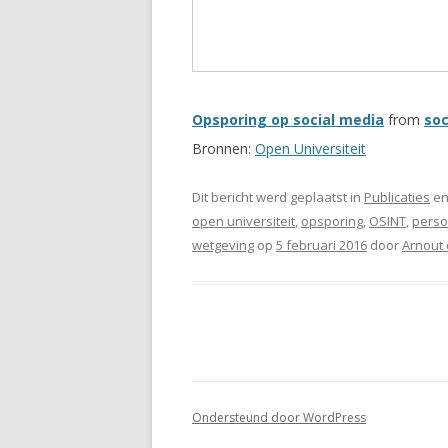
Opsporing op social media
from
so
Bronnen:
Open Universiteit
Dit bericht werd geplaatst in
Publicaties
en
open universiteit
,
opsporing
,
OSINT
,
pers
wetgeving
op
5 februari 2016
door
Arnout 
Ondersteund door WordPress