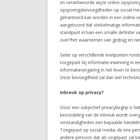
en verantwoorde wijze online opsporin
opsporingsbevoegdheden op social media.
gehanteerd kan worden in een online o
aangetoond dat stelselmatige informat
standpunt in?van een smalle definitie va
over?het waarnemen van gedrag en niet?
Gelet op verschillende knelpunten rondom
toegepast bij informatie-inwinning in 
informatievergaring in het leven te ber
Deze bevoegdheid zal dan wel technol
Inbreuk op privacy?
Door een subjectief privacybegrip is he
beoordeling van de inbreuk wordt overg
omstandigheden een bepaalde handelin
Toegepast op social media: de ene pers
andere persoon dat als ongepast zal be