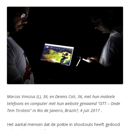
Marcos Vinicius (L), 36, en Dennis Coli, 36, met hun mobiele
telefoons en computer met hun website genaamd “OTT – Onde
Tem Tiroteio” in Rio de Janeiro, Brazili?, 4 juli 2017 .
Het aantal mensen dat de politie in shootouts heeft gedood