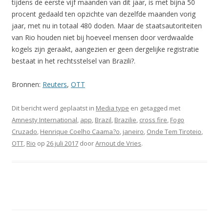
tijdens de eerste vijf maanden van dit jaar, is met bijna 50
procent gedaald ten opzichte van dezelfde maanden vorig
jaar, met nu in totaal 480 doden. Maar de staatsautoriteiten
van Rio houden niet bij hoeveel mensen door verdwaalde
kogels zijn geraakt, aangezien er geen dergelijke registratie
bestaat in het rechtsstelsel van Brazili?.
Bronnen:
Reuters
,
OTT
Dit bericht werd geplaatst in
Media type
en getagged met
Amnesty International
,
app
,
Brazil
,
Brazilie
,
cross fire
,
Fogo
Cruzado
,
Henrique Coelho Caama?o
,
janeiro
,
Onde Tem Tiroteio
,
OTT
,
Rio
op
26 juli 2017
door
Arnout de Vries
.