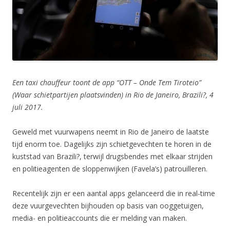
Een taxi chauffeur toont de app “OTT – Onde Tem Tiroteio”
(Waar schietpartijen plaatsvinden) in Rio de Janeiro, Brazili?, 4
juli 2017.
Geweld met vuurwapens neemt in Rio de Janeiro de laatste
tijd enorm toe. Dagelijks zijn schietgevechten te horen in de
kuststad van Brazili?, terwijl drugsbendes met elkaar strijden
en politieagenten de sloppenwijken (Favela’s) patrouilleren.
Recentelijk zijn er een aantal apps gelanceerd die in real-time
deze vuurgevechten bijhouden op basis van ooggetuigen,
media- en politieaccounts die er melding van maken.