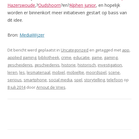
Hazerswoude
,?
Oudshoorn
?en?
Alphen junior
, en hopelijk
worden er binnenkort meer initiatieven gestart op basis van
dit idee.
Bron:
MediaWijzer
Dit bericht werd geplaatst in
Uncategorized
en getagged met
app
,
applied gaming
,
bibliotheek
,
crime
,
educatie
,
game
,
gaming
,
gescheidenis
,
geschiedenis
,
historie
,
historisch
,
investigation
,
leren
,
les
,
lesmateriaal
,
mobiel
,
mobieltje
,
moordspel
,
scene
,
serious
,
smartphone
,
social media
,
spel
,
storytelling
,
telefoon
op
8 juli 2014
door
Arnout de Vries
.