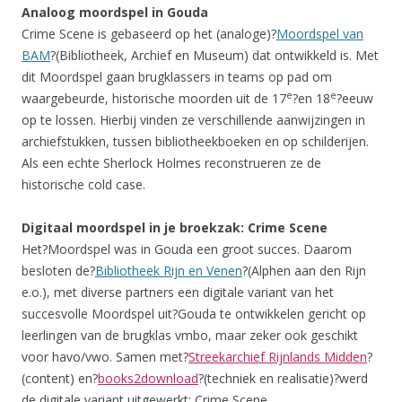
Analoog moordspel in Gouda
Crime Scene is gebaseerd op het (analoge)?
Moordspel van
BAM
?(Bibliotheek, Archief en Museum) dat ontwikkeld is. Met
dit Moordspel gaan brugklassers in teams op pad om
e
e
waargebeurde, historische moorden uit de 17
?en 18
?eeuw
op te lossen. Hierbij vinden ze verschillende aanwijzingen in
archiefstukken, tussen bibliotheekboeken en op schilderijen.
Als een echte Sherlock Holmes reconstrueren ze de
historische cold case.
Digitaal moordspel in je broekzak: Crime Scene
Het?Moordspel was in Gouda een groot succes. Daarom
besloten de?
Bibliotheek Rijn en Venen
?(Alphen aan den Rijn
e.o.), met diverse partners een digitale variant van het
succesvolle Moordspel uit?Gouda te ontwikkelen gericht op
leerlingen van de brugklas vmbo, maar zeker ook geschikt
voor havo/vwo. Samen met?
Streekarchief Rijnlands Midden
?
(content) en?
books2download
?(techniek en realisatie)?werd
de digitale variant uitgewerkt: Crime Scene.