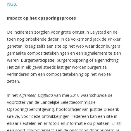
NGB
.
Impact op het opsporingsproces
De incidenten zorgden voor grote onrust in Lelystad en de
toen nog onbekende dader, in de volksmond Jack de Prikker
geheten, kreeg zelfs een site op het web waar door burgers
gemaakte compositietekeningen en een signalement te zien
waren. Burgerparticipatie, burgeropsporing of eigenrichting
Het zal in elk geval steeds lastiger worden burgers te
verhinderen om een compositietekening op het web te
zetten.
In het
Algemeen Dagblad
van mei 2010 waarschuwde de
voorzitter van de Landelijke Selectiecommissie
Opsporingsberichtgeving, hoofdofficier van justitie Diederik
Greive, voor deze ontwikkelingen: ‘Iedereen kan een site in
elkaar sleutelen en er foto’s en informatie op plaatsen. Er zit
een soort cowboyaspect aan de opsporing door burgers. Je