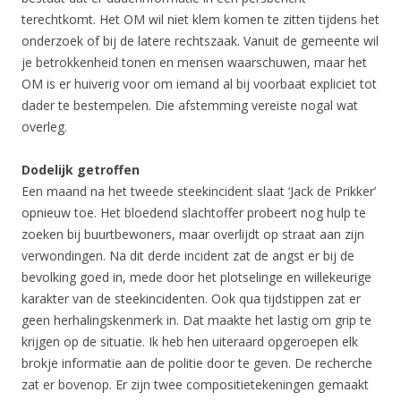
terechtkomt. Het OM wil niet klem komen te zitten tijdens het
onderzoek of bij de latere rechtszaak. Vanuit de gemeente wil
je betrokkenheid tonen en mensen waarschuwen, maar het
OM is er huiverig voor om iemand al bij voorbaat expliciet tot
dader te bestempelen. Die afstemming vereiste nogal wat
overleg.
Dodelijk getroffen
Een maand na het tweede steekincident slaat ‘Jack de Prikker’
opnieuw toe. Het bloedend slachtoffer probeert nog hulp te
zoeken bij buurtbewoners, maar overlijdt op straat aan zijn
verwondingen. Na dit derde incident zat de angst er bij de
bevolking goed in, mede door het plotselinge en willekeurige
karakter van de steekincidenten. Ook qua tijdstippen zat er
geen herhalingskenmerk in. Dat maakte het lastig om grip te
krijgen op de situatie. Ik heb hen uiteraard opgeroepen elk
brokje informatie aan de politie door te geven. De recherche
zat er bovenop. Er zijn twee compositietekeningen gemaakt