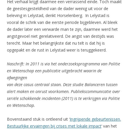
Het verhaal krijgt daarmee een verrassend einde. Toch maakt
de geestesgesteldheid van de dader weinig uit voor de
beleving in Lelystad, denkt Horselenberg. In Lelystad is
vooral de schrik van die eerste periode bijgebleven. Al bleek
de dader later een verwarde man te zijn, daarmee werd het
angstgevoel niet gerelativeerd. De angst van destijds was
terecht. Maar het belangrijkste dat nu telt is dat hij is
opgepakt en de rust in Lelystad weer is teruggekeerd.
Naschrift: In 2011 is via het onderzoeksprogramma van Politie
en Wetenschap een publicatie uitgebracht waarin de
afwegingen
van deze casus centraal staan. Deze studie Balanceren tussen
alert maken en onrust voorkomen. Publiekscommunicatie over
seriële schokkende incidenten (2011) is te verkrijgen via Politie
en Wetenschap.
Bovenstaand stuk is ontleend uit ‘
Ingrijpende gebeurtenissen.
Bestuurlijke ervairngen bij crises met lokale impact
‘ van het