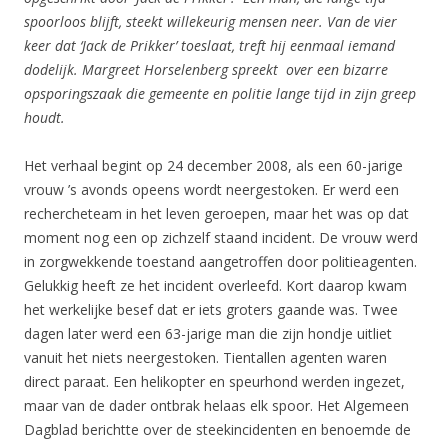
spoorloos blijft, steekt willekeurig mensen neer. Van de vier
keer dat ‘Jack de Prikker’ toeslaat, treft hij eenmaal iemand
dodelijk. Margreet Horselenberg spreekt over een bizarre
opsporingszaak die gemeente en politie lange tijd in zijn greep
houdt.
Het verhaal begint op 24 december 2008, als een 60-jarige
vrouw ’s avonds opeens wordt neergestoken. Er werd een
rechercheteam in het leven geroepen, maar het was op dat
moment nog een op zichzelf staand incident. De vrouw werd
in zorgwekkende toestand aangetroffen door politieagenten.
Gelukkig heeft ze het incident overleefd. Kort daarop kwam
het werkelijke besef dat er iets groters gaande was. Twee
dagen later werd een 63-jarige man die zijn hondje uitliet
vanuit het niets neergestoken. Tientallen agenten waren
direct paraat. Een helikopter en speurhond werden ingezet,
maar van de dader ontbrak helaas elk spoor. Het Algemeen
Dagblad berichtte over de steekincidenten en benoemde de