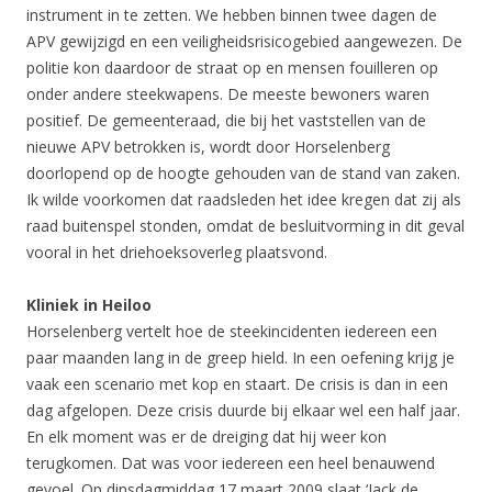
instrument in te zetten. We hebben binnen twee dagen de
APV gewijzigd en een veiligheidsrisicogebied aangewezen. De
politie kon daardoor de straat op en mensen fouilleren op
onder andere steekwapens. De meeste bewoners waren
positief. De gemeenteraad, die bij het vaststellen van de
nieuwe APV betrokken is, wordt door Horselenberg
doorlopend op de hoogte gehouden van de stand van zaken.
Ik wilde voorkomen dat raadsleden het idee kregen dat zij als
raad buitenspel stonden, omdat de besluitvorming in dit geval
vooral in het driehoeksoverleg plaatsvond.
Kliniek in Heiloo
Horselenberg vertelt hoe de steekincidenten iedereen een
paar maanden lang in de greep hield. In een oefening krijg je
vaak een scenario met kop en staart. De crisis is dan in een
dag afgelopen. Deze crisis duurde bij elkaar wel een half jaar.
En elk moment was er de dreiging dat hij weer kon
terugkomen. Dat was voor iedereen een heel benauwend
gevoel. Op dinsdagmiddag 17 maart 2009 slaat ‘Jack de