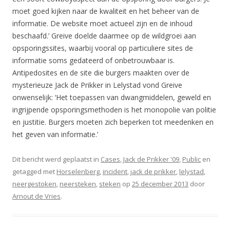
moet goed kijken naar de kwaliteit en het beheer van de
informatie. De website moet actueel zijn en de inhoud
beschaafd.’ Greive doelde daarmee op de wildgroei aan
opsporingssites, waarbij vooral op particuliere sites de
informatie soms gedateerd of onbetrouwbaar is.
Antipedosites en de site die burgers maakten over de
mysterieuze Jack de Prikker in Lelystad vond Greive
onwenselijk: ‘Het toepassen van dwangmiddelen, geweld en
ingrijpende opsporingsmethoden is het monopolie van politie
en justitie. Burgers moeten zich beperken tot meedenken en
het geven van informatie.’
Dit bericht werd geplaatst in
Cases
,
Jack de Prikker '09
,
Public
en
getagged met
Horselenberg
,
incident
,
jack de prikker
,
lelystad
,
neergestoken
,
neersteken
,
steken
op
25 december 2013
door
Arnout de Vries
.