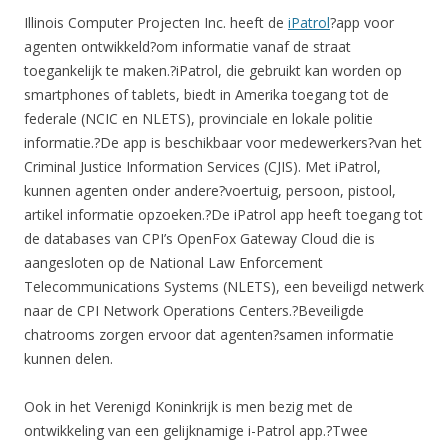
Illinois Computer Projecten Inc. heeft de
iPatrol
?app voor
agenten ontwikkeld?om informatie vanaf de straat
toegankelijk te maken.?iPatrol, die gebruikt kan worden op
smartphones of tablets, biedt in Amerika toegang tot de
federale (NCIC en NLETS), provinciale en lokale politie
informatie.?De app is beschikbaar voor medewerkers?van het
Criminal Justice Information Services (CJIS). Met iPatrol,
kunnen agenten onder andere?voertuig, persoon, pistool,
artikel informatie opzoeken.?De iPatrol app heeft toegang tot
de databases van CPI’s OpenFox Gateway Cloud die is
aangesloten op de National Law Enforcement
Telecommunications Systems (NLETS), een beveiligd netwerk
naar de CPI Network Operations Centers.?Beveiligde
chatrooms zorgen ervoor dat agenten?samen informatie
kunnen delen.
Ook in het Verenigd Koninkrijk is men bezig met de
ontwikkeling van een gelijknamige i-Patrol app.?Twee