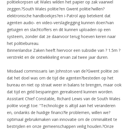
politiekorpsen uit Wales wilden het papier op zak vaarwel
zeggen.?South Wales politie?en Gwent politie?willen?
elektronische handboekjes?en i-Patrol app betekent dat
agenten audio- en video-verslaglegging kunnen doen?van
getuigen en slachtoffers en dit kunnen uploaden op een
systeem, zonder dat ze daarvoor terug hoeven keren naar
het politiebureau.
Binnenlandse Zaken heeft hiervoor een subsidie van ? 1.5m ?
verstrekt en de ontwikkeling ervan zal twee jaar duren.
Misdaad commissaris Ian Johnston van de?Gwent politie zei
dat het doel was om de tijd die agenten?besteden op het
bureau en niet op straat weer in balans te brengen, maar ook
dat tijd en geld besparingen gerealiseerd kunnen worden.
Assistant Chief Constable, Richard Lewis van de South Wales
politie voegt toe: “Technologie is altijd aan het veranderen
en, ondanks de huidige financi?le problemen, willen we?
optimaal gebruikmaken van innovatie om de criminaliteit te
bestrijden en onze gemeenschappen veilig houden.?Onze