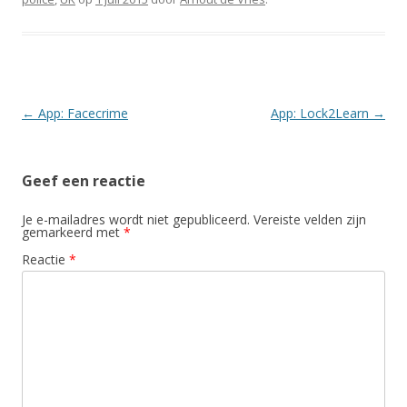
Berichtnavigatie
←
App: Facecrime
App: Lock2Learn
→
Geef een reactie
Je e-mailadres wordt niet gepubliceerd.
Vereiste velden zijn
gemarkeerd met
*
Reactie
*