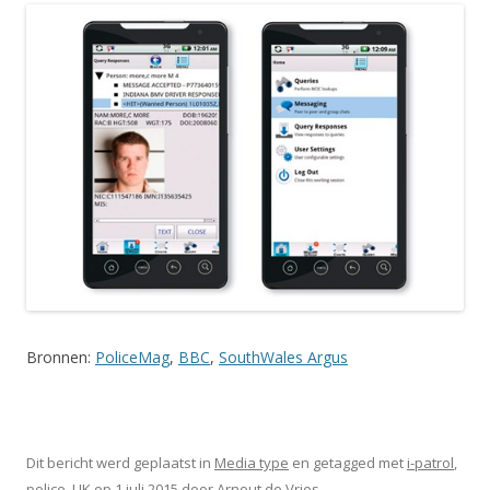
Bronnen:
PoliceMag
,
BBC
,
SouthWales Argus
Dit bericht werd geplaatst in
Media type
en getagged met
i-patrol
,
police
,
UK
op
1 juli 2015
door
Arnout de Vries
.