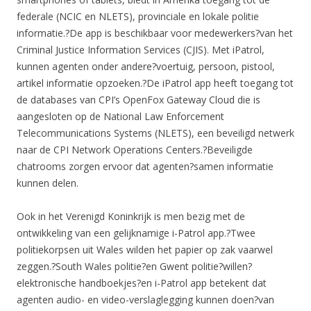
federale (NCIC en NLETS), provinciale en lokale politie
informatie.?De app is beschikbaar voor medewerkers?van het
Criminal Justice Information Services (CJIS). Met iPatrol,
kunnen agenten onder andere?voertuig, persoon, pistool,
artikel informatie opzoeken.?De iPatrol app heeft toegang tot
de databases van CPI’s OpenFox Gateway Cloud die is
aangesloten op de National Law Enforcement
Telecommunications Systems (NLETS), een beveiligd netwerk
naar de CPI Network Operations Centers.?Beveiligde
chatrooms zorgen ervoor dat agenten?samen informatie
kunnen delen.
Ook in het Verenigd Koninkrijk is men bezig met de
ontwikkeling van een gelijknamige i-Patrol app.?Twee
politiekorpsen uit Wales wilden het papier op zak vaarwel
zeggen.?South Wales politie?en Gwent politie?willen?
elektronische handboekjes?en i-Patrol app betekent dat
agenten audio- en video-verslaglegging kunnen doen?van