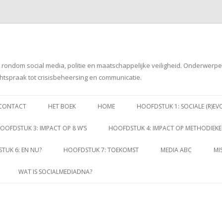
g rondom social media, politie en maatschappelijke veiligheid. Onderwerp
htspraak tot crisisbeheersing en communicatie.
Spring
naar
CONTACT
HET BOEK
HOME
HOOFDSTUK 1: SOCIALE (R)EV
inhoud
OOFDSTUK 3: IMPACT OP 8 W’S
HOOFDSTUK 4: IMPACT OP METHODIEK
TUK 6: EN NU?
HOOFDSTUK 7: TOEKOMST
MEDIA ABC
MI
WAT IS SOCIALMEDIADNA?