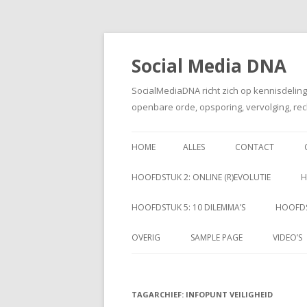
Social Media DNA
SocialMediaDNA richt zich op kennisdelin
openbare orde, opsporing, vervolging, rec
HOME
ALLES
CONTACT
HOOFDSTUK 2: ONLINE (R)EVOLUTIE
H
HOOFDSTUK 5: 10 DILEMMA’S
HOOFDS
OVERIG
SAMPLE PAGE
VIDEO’S
TAGARCHIEF:
INFOPUNT VEILIGHEID