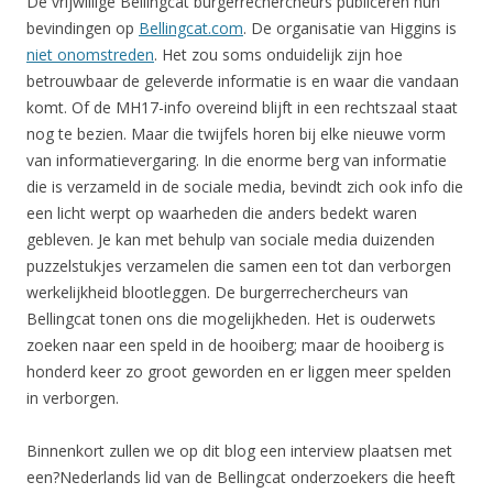
De vrijwillige Bellingcat burgerrechercheurs publiceren hun
bevindingen op
Bellingcat.com
. De organisatie van Higgins is
niet onomstreden
. Het zou soms onduidelijk zijn hoe
betrouwbaar de geleverde informatie is en waar die vandaan
komt. Of de MH17-info overeind blijft in een rechtszaal staat
nog te bezien. Maar die twijfels horen bij elke nieuwe vorm
van informatievergaring. In die enorme berg van informatie
die is verzameld in de sociale media, bevindt zich ook info die
een licht werpt op waarheden die anders bedekt waren
gebleven. Je kan met behulp van sociale media duizenden
puzzelstukjes verzamelen die samen een tot dan verborgen
werkelijkheid blootleggen. De burgerrechercheurs van
Bellingcat tonen ons die mogelijkheden. Het is ouderwets
zoeken naar een speld in de hooiberg; maar de hooiberg is
honderd keer zo groot geworden en er liggen meer spelden
in verborgen.
Binnenkort zullen we op dit blog een interview plaatsen met
een?Nederlands lid van de Bellingcat onderzoekers die heeft