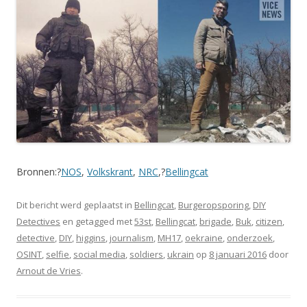
Bronnen:?
NOS
,
Volkskrant
,
NRC
,?
Bellingcat
Dit bericht werd geplaatst in
Bellingcat
,
Burgeropsporing
,
DIY
Detectives
en getagged met
53st
,
Bellingcat
,
brigade
,
Buk
,
citizen
,
detective
,
DIY
,
higgins
,
journalism
,
MH17
,
oekraine
,
onderzoek
,
OSINT
,
selfie
,
social media
,
soldiers
,
ukrain
op
8 januari 2016
door
Arnout de Vries
.