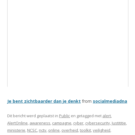
Je bent zichtbaarder dan je denkt
from
socialmediadna
Dit bericht werd geplaatst in
Public
en getagged met
alert
,
AlertOnline
,
awareness
,
campagne
,
cyber
,
cybersecurity
,
Justititie
,
ministerie
,
NCSC
,
nctv
,
online
,
overheid
,
toolkit
,
veiligheid
,