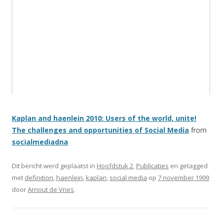
Kaplan and haenlein 2010: Users of the world, unite!
The challenges and opportunities of Social Media
from
socialmediadna
Dit bericht werd geplaatst in
Hoofdstuk 2
,
Publicaties
en getagged
met
definition
,
haenlein
,
kaplan
,
social media
op
7 november 1999
door
Arnout de Vries
.