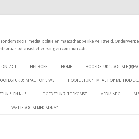
g rondom social media, politie en maatschappelijke veiligheid. Onderwerp
htspraak tot crisisbeheersing en communicatie.
Spring
naar
CONTACT
HET BOEK
HOME
HOOFDSTUK 1: SOCIALE (R)EV
inhoud
OOFDSTUK 3: IMPACT OP 8 W’S
HOOFDSTUK 4: IMPACT OP METHODIEK
TUK 6: EN NU?
HOOFDSTUK 7: TOEKOMST
MEDIA ABC
MI
WAT IS SOCIALMEDIADNA?