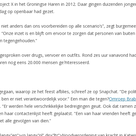
Project X in het Groningse Haren in 2012. Daar gingen duizenden jonge
rdag op openbaar had gezet.
et anders dan ons voorbereiden op alle scenario’s”, zegt burgemeest
 “Onze inzet is en blijft om ervoor te zorgen dat personen van buiten 
en tegengehouden.”
d gesproken over drugs, vervoer en outfits. Rond zes uur vanavond 
aren nog eens 20.000 mensen ge?nteresseerd.
 gegaan, waarop ze het feest afblies, schreef ze op Snapchat. “De polit
 ben er niet verantwoordelijk voor.” Een man die tegen?
Omroep Brab
en. “Er werden hele verschrikkelijke bedreigingen geuit. Ook dat ram
en haar contactenlijst heeft geplaatst. “Een van haar vrienden heeft 
 alle gevolgen van dien.”
lang=”en”><p lang=”nl” dir=”ltr”>Noodverordening van kracht in Katwi