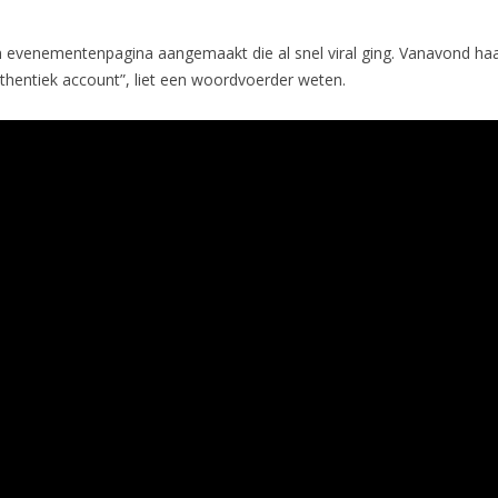
evenementenpagina aangemaakt die al snel viral ging. Vanavond haa
authentiek account”, liet een woordvoerder weten.