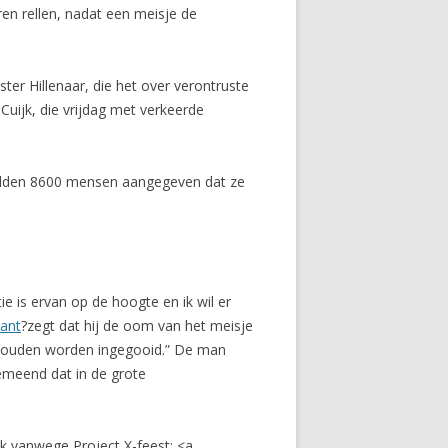
ren rellen, nadat een meisje de
er Hillenaar, die het over verontruste
Cuijk, die vrijdag met verkeerde
hadden 8600 mensen aangegeven dat ze
ie is ervan op de hoogte en ik wil er
ant
?zegt dat hij de oom van het meisje
en zouden worden ingegooid.” De man
gemeend dat in de grote
jk vanwege Project X-feest: <a