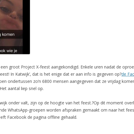
ag een groot Project X-feest aangekondigd. Enkele uren nadat de opr
! In Katwijk’, dat is het enige dat er aan info is gegeven op?
de Fa
 hebben ondertussen zo’n 6800 mensen aangegeven dat ze vrijdag kome
Het aantal liep snel op.
wijk onder valt, zijn op de hoogte van het feest.?Op dit moment ove
nde WhatsApp-groepen worden afspraken gemaakt om naar het feest
eeft Facebook de pagina offline gehaald.