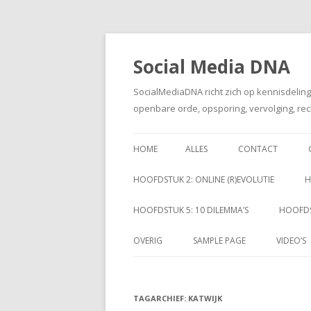
Social Media DNA
SocialMediaDNA richt zich op kennisdelin
openbare orde, opsporing, vervolging, rec
HOME
ALLES
CONTACT
HOOFDSTUK 2: ONLINE (R)EVOLUTIE
H
HOOFDSTUK 5: 10 DILEMMA’S
HOOFDS
OVERIG
SAMPLE PAGE
VIDEO’S
TAGARCHIEF:
KATWIJK