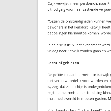
Cuijk verwijst in een persbericht naar 
uitnodiging voor haar zestiende verjaa
“Gezien de omstandigheden kunnen we ni
bewoners in het kerkdorp Katwijk heeft.
bedoelingen hiernaartoe komen, word
In de discussie bij het evenement wer
vrijdag naar Katwijk zouden gaan en w
Feest afgeblazen
De politie is naar het meisje in Katwijk
niet verantwoordelijk voor worden en ik
is, zegt dat zijn nichtje is ondergedok
zegt dat het meisje de uitnodiging binn
multimediawereld te moeten gooien. Met
<blockquote class=”twitter-tweet” data-