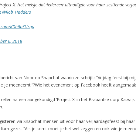
Project X. Het meisje dat ‘iedereen’ uitnodigde voor haar zestiende ver
X
@Rob_Hadders
er.com/KDh6bXUrqu
ber 6, 2018
n bericht van Noor op Snapchat waarin ze schrijft: “Vrijdag feest bij m
ie je meeneemt.”?Wie het evenement op Facebook heeft aangemaakt
ellen na een aangekondigd ‘Project X’ in het Brabantse dorp Katwijk
n.
gisteren via Snapchat mensen uit voor haar verjaardagsfeest bij haar th
ium gezet. “Als je komt moet je het wel zeggen en ook wie je meene