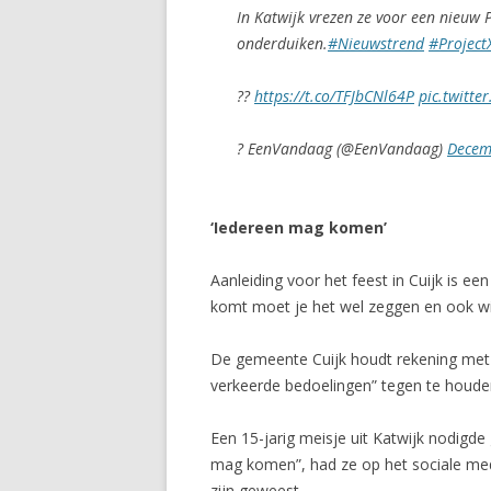
In Katwijk vrezen ze voor een nieuw 
onderduiken.
#Nieuwstrend
#Project
??
https://t.co/TFJbCNl64P
pic.twitt
? EenVandaag (@EenVandaag)
Decem
‘Iedereen mag komen’
Aanleiding voor het feest in Cuijk is ee
komt moet je het wel zeggen en ook w
De gemeente Cuijk houdt rekening met r
verkeerde bedoelingen” tegen te houde
Een 15-jarig meisje uit Katwijk nodigde 
mag komen”, had ze op het sociale med
zijn geweest.