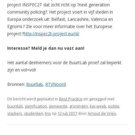
project INSPEC2T dat zicht richt op ?next generation
community policing?. Het project voert in vijf steden in
Europa onderzoek uit: Belfast, Lancashire, Valencia en
Egnomi.? Zie voor meer informatie over het Europese
project:?
http://inspec2t-project.eu/nl/
Interesse? Meld je dan nu vast aan!
Het aantal deelnemers voor de BuurtLab proef zal beperkt
zijn en vol=vol!
Bronnen:
Buurtlab
,
RTVNoord
Dit bericht werd geplaatst in
Best Practice
en getagged met
buurtlab
,
gamification
,
gemeente
,
groningen
,
kei-week
,
politie
,
stadjers
,
studenten
,
tno
op
12 juli 2017
door
Arnout de Vries
.