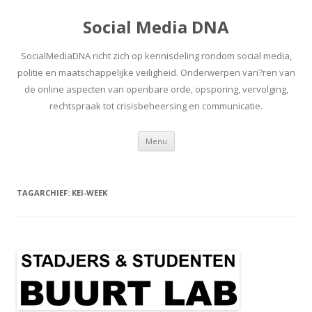
Social Media DNA
SocialMediaDNA richt zich op kennisdeling rondom social media,
politie en maatschappelijke veiligheid. Onderwerpen vari?ren van
de online aspecten van openbare orde, opsporing, vervolging,
rechtspraak tot crisisbeheersing en communicatie.
Spring
Menu
naar
inhoud
TAGARCHIEF:
KEI-WEEK