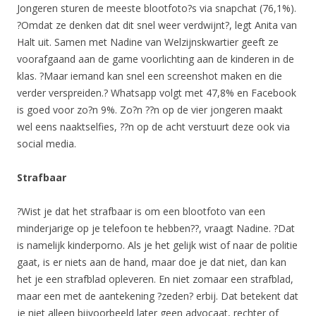
Jongeren sturen de meeste blootfoto?s via snapchat (76,1%).
?Omdat ze denken dat dit snel weer verdwijnt?, legt Anita van
Halt uit. Samen met Nadine van Welzijnskwartier geeft ze
voorafgaand aan de game voorlichting aan de kinderen in de
klas. ?Maar iemand kan snel een screenshot maken en die
verder verspreiden.? Whatsapp volgt met 47,8% en Facebook
is goed voor zo?n 9%. Zo?n ??n op de vier jongeren maakt
wel eens naaktselfies, ??n op de acht verstuurt deze ook via
social media.
Strafbaar
?Wist je dat het strafbaar is om een blootfoto van een
minderjarige op je telefoon te hebben??, vraagt Nadine. ?Dat
is namelijk kinderporno. Als je het gelijk wist of naar de politie
gaat, is er niets aan de hand, maar doe je dat niet, dan kan
het je een strafblad opleveren. En niet zomaar een strafblad,
maar een met de aantekening ?zeden? erbij. Dat betekent dat
je niet alleen bijvoorbeeld later geen advocaat, rechter of