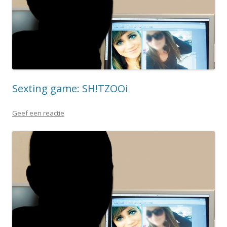
Sexting game: SH!TZOOi
Geef een reactie