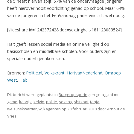
de 5 heeft hiervan spijt. 67% van de ondervraagde jongeren
heeft hierover nooit voorlichting gehad op school. Maar 64%
van de jongeren in het EenVandaag-panel vindt dit wel nodig.
[slideshare id=124237242&doc=sextinghalt-181128083524]
Halt geeft lessen social media en online veiligheid op
basisscholen en middelbare scholen. Voor ouders zijn er
speciale ouderbijeenkomsten.
Bronnen:
Politie.nl
,
Volkskrant
,
HartvanNederland
,
Omroep
West
,
Halt
Dit bericht werd geplaatst in
Burgeropsporing
en getagged met
game
,
katwijk
,
kelvin
,
politie
,
sexting
,
shitzooi
,
tanja
,
welzijnskwartier
,
wijkagenten
op
28 februari 2018
door
Arnout de
Vries
.