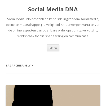
Social Media DNA
SocialMediaDNA richt zich op kennisdeling rondom social media,
politie en maatschappelijke veiligheid. Onderwerpen vari?ren van
de online aspecten van openbare orde, opsporing, vervolging,
rechtspraak tot crisisbeheersing en communicatie.
Spring
Menu
naar
inhoud
TAGARCHIEF:
KELVIN