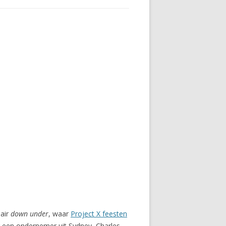
lair
down under
, waar
Project X feesten
r een ondernemer uit Sydney, Charles