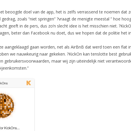
t het beoogde doel van de app, het is zelfs verrassend te noemen dat z
rd gedrag, zoals “niet springen” ?vraagt de menigte meestal ” hoe hoog
t geeft in de pers, dus zo’n slecht idee is het misschien niet. ?Kic
gen, beter dan Facebook nu doet, dus we hopen dat de politie het initi
 ze aangeklaagd gaan worden, net als AirBnB dat werd toen een flat i
ebben we nauwkeurig naar gekeken. ?KickOn kan tenslotte best gebrui
en gebruikersvoorwaarden, maar wij zijn uiteindelijk niet verantwoor
bijeenkomsten.”