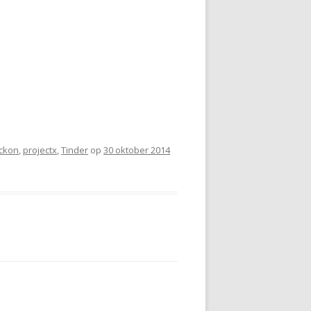
ickon
,
projectx
,
Tinder
op
30 oktober 2014