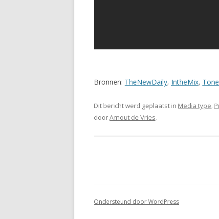
Bronnen:
TheNewDaily
,
IntheMix
,
Tone
Dit bericht werd geplaatst in
Media type
,
P
door
Arnout de Vries
.
Ondersteund door WordPress