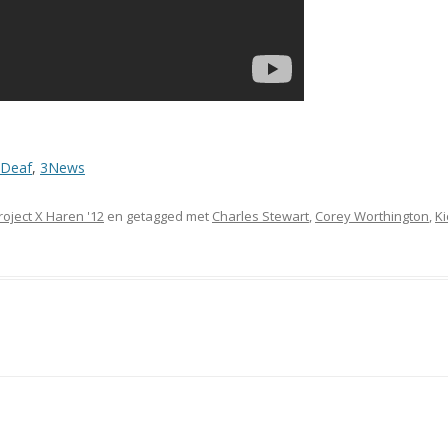
Deaf
,
3News
roject X Haren '12
en getagged met
Charles Stewart
,
Corey Worthington
,
K