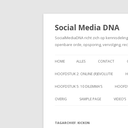
Social Media DNA
SocialMediaDNA richt zich op kennisdelin
openbare orde, opsporing, vervolging, rec
HOME
ALLES
CONTACT
HOOFDSTUK 2: ONLINE (R)EVOLUTIE
H
HOOFDSTUK 5: 10 DILEMMA’S
HOOFDS
OVERIG
SAMPLE PAGE
VIDEO’S
TAGARCHIEF:
KICKON