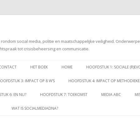
g rondom social media, politie en maatschappelijke veiligheid. Onderwerp
htspraak tot crisisbeheersing en communicatie.
Spring
naar
CONTACT
HET BOEK
HOME
HOOFDSTUK 1: SOCIALE (R)EV
inhoud
OOFDSTUK 3: IMPACT OP 8 W’S
HOOFDSTUK 4: IMPACT OP METHODIEK
TUK 6: EN NU?
HOOFDSTUK 7: TOEKOMST
MEDIA ABC
MI
WAT IS SOCIALMEDIADNA?