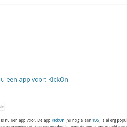
 nu een app voor: KickOn
r is nu een app voor. De app
KickOn
(nu nog alleen?
iOS
) is al erg popu
en georganiseerd. Niet verwonderlijk, want de app is ontwikkeld doo