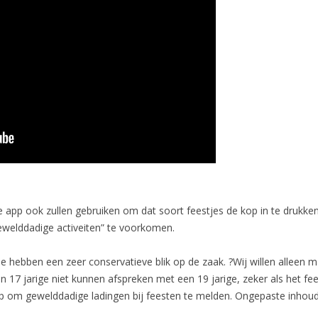
de app ook zullen gebruiken om dat soort feestjes de kop in te drukk
“gewelddadige activeiten” te voorkomen.
e hebben een zeer conservatieve blik op de zaak. ?Wij willen alleen m
7 jarige niet kunnen afspreken met een 19 jarige, zeker als het feest
 app om gewelddadige ladingen bij feesten te melden. Ongepaste inhou