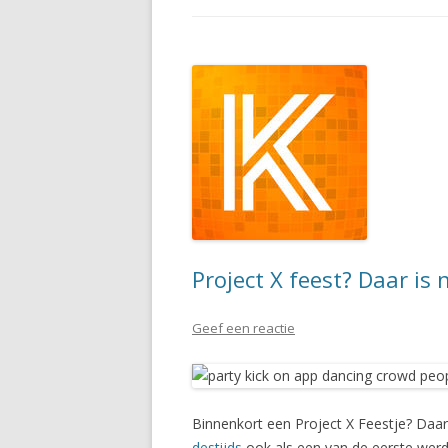
Project X feest? Daar is
Geef een reactie
Binnenkort een Project X Feestje? Daa
destijds
ook als een van de eerste werd