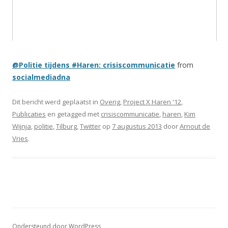
@Politie tijdens #Haren: crisiscommunicatie
from
socialmediadna
Dit bericht werd geplaatst in
Overig
,
Project X Haren '12
,
Publicaties
en getagged met
crisiscommunicatie
,
haren
,
Kim
Wijnja
,
politie
,
Tilburg
,
Twitter
op
7 augustus 2013
door
Arnout de
Vries
.
Ondersteund door WordPress