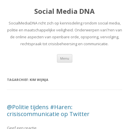
Social Media DNA
SocialMediaDNA richt zich op kennisdeling rondom social media,
politie en maatschappelijke veiligheid. Onderwerpen vari?ren van
de online aspecten van openbare orde, opsporing, vervolging,
rechtspraak tot crisisbeheersing en communicatie.
Spring
Menu
naar
inhoud
TAGARCHIEF:
KIM WIJNJA
@Politie tijdens #Haren:
crisiscommunicatie op Twitter
Geef een reactie