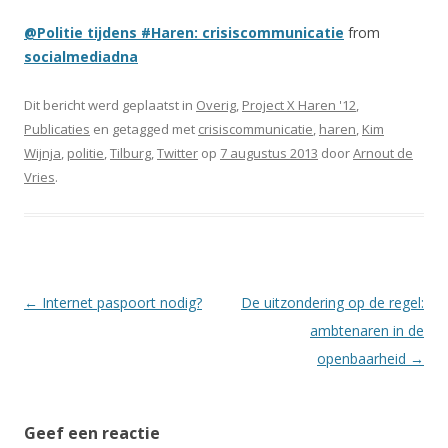
@Politie tijdens #Haren: crisiscommunicatie
from
socialmediadna
Dit bericht werd geplaatst in
Overig
,
Project X Haren '12
,
Publicaties
en getagged met
crisiscommunicatie
,
haren
,
Kim
Wijnja
,
politie
,
Tilburg
,
Twitter
op
7 augustus 2013
door
Arnout de
Vries
.
Berichtnavigatie
←
Internet paspoort nodig?
De uitzondering op de regel:
ambtenaren in de
openbaarheid
→
Geef een reactie