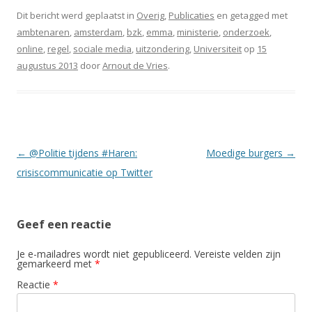
Dit bericht werd geplaatst in
Overig
,
Publicaties
en getagged met
ambtenaren
,
amsterdam
,
bzk
,
emma
,
ministerie
,
onderzoek
,
online
,
regel
,
sociale media
,
uitzondering
,
Universiteit
op
15
augustus 2013
door
Arnout de Vries
.
Berichtnavigatie
←
@Politie tijdens #Haren:
Moedige burgers
→
crisiscommunicatie op Twitter
Geef een reactie
Je e-mailadres wordt niet gepubliceerd.
Vereiste velden zijn
gemarkeerd met
*
Reactie
*