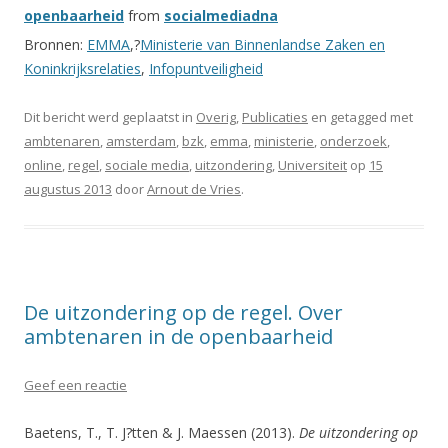
openbaarheid
from
socialmediadna
Bronnen:
EMMA
,?
Ministerie van Binnenlandse Zaken en
Koninkrijksrelaties
,
Infopuntveiligheid
Dit bericht werd geplaatst in
Overig
,
Publicaties
en getagged met
ambtenaren
,
amsterdam
,
bzk
,
emma
,
ministerie
,
onderzoek
,
online
,
regel
,
sociale media
,
uitzondering
,
Universiteit
op
15
augustus 2013
door
Arnout de Vries
.
De uitzondering op de regel. Over
ambtenaren in de openbaarheid
Geef een reactie
Baetens, T., T. J?tten & J. Maessen (2013).
De uitzondering op