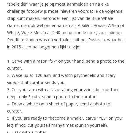
“spelleider” waar je je bij moet aanmelden en na elke
challenge fotobewijs moet inleveren voordat je de volgende
stap kunt maken. Hieronder een lijst van de Blue Whale
Game, die ook wel onder namen als A Silent House, A Sea of
Whale, Wake Me Up at 2.40 am de ronde doet, zoals die op
Reddit te vinden was en vertaald is uit het Russisch, waar het
in 2015 allemaal begonnen lijkt te zijn:
1. Carve with a razor “f57” on your hand, send a photo to the
curator.
2. Wake up at 4.20 a.m. and watch psychedelic and scary
videos that curator sends you.
3. Cut your arm with a razor along your veins, but not too
deep, only 3 cuts, send a photo to the curator.
4. Draw a whale on a sheet of paper, send a photo to
curator.
5. If you are ready to “become a whale”, carve “YES” on your
leg. If not, cut yourself many times (punish yourself).
6. Task with a cipher.