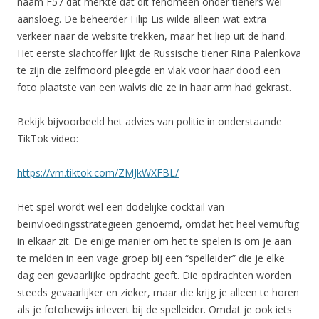
naam F57 dat merkte dat dit fenomeen onder tieners wel
aansloeg. De beheerder Filip Lis wilde alleen wat extra
verkeer naar de website trekken, maar het liep uit de hand.
Het eerste slachtoffer lijkt de Russische tiener Rina Palenkova
te zijn die zelfmoord pleegde en vlak voor haar dood een
foto plaatste van een walvis die ze in haar arm had gekrast.
Bekijk bijvoorbeeld het advies van politie in onderstaande
TikTok video:
https://vm.tiktok.com/ZMJkWXFBL/
Het spel wordt wel een dodelijke cocktail van
beïnvloedingsstrategieën genoemd, omdat het heel vernuftig
in elkaar zit. De enige manier om het te spelen is om je aan
te melden in een vage groep bij een “spelleider” die je elke
dag een gevaarlijke opdracht geeft. Die opdrachten worden
steeds gevaarlijker en zieker, maar die krijg je alleen te horen
als je fotobewijs inlevert bij de spelleider. Omdat je ook iets