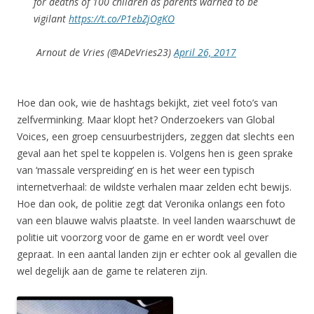
for deaths of 100 children as parents warned to be
vigilant
https://t.co/P1ebZjOgKO
Arnout de Vries (@ADeVries23)
April 26, 2017
Hoe dan ook, wie de hashtags bekijkt, ziet veel foto’s van
zelfverminking. Maar klopt het? Onderzoekers van Global
Voices, een groep censuurbestrijders, zeggen dat slechts een
geval aan het spel te koppelen is. Volgens hen is geen sprake
van ‘massale verspreiding’ en is het weer een typisch
internetverhaal: de wildste verhalen maar zelden echt bewijs.
Hoe dan ook, de politie zegt dat Veronika onlangs een foto
van een blauwe walvis plaatste. In veel landen waarschuwt de
politie uit voorzorg voor de game en er wordt veel over
gepraat. In een aantal landen zijn er echter ook al gevallen die
wel degelijk aan de game te relateren zijn.