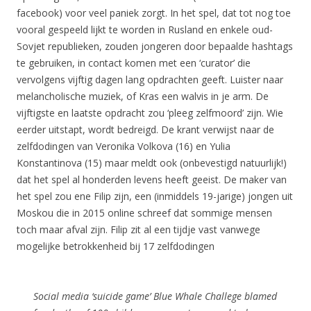
facebook) voor veel paniek zorgt. In het spel, dat tot nog toe
vooral gespeeld lijkt te worden in Rusland en enkele oud-
Sovjet republieken, zouden jongeren door bepaalde hashtags
te gebruiken, in contact komen met een ‘curator’ die
vervolgens vijftig dagen lang opdrachten geeft. Luister naar
melancholische muziek, of Kras een walvis in je arm. De
vijftigste en laatste opdracht zou ‘pleeg zelfmoord’ zijn. Wie
eerder uitstapt, wordt bedreigd. De krant verwijst naar de
zelfdodingen van Veronika Volkova (16) en Yulia
Konstantinova (15) maar meldt ook (onbevestigd natuurlijk!)
dat het spel al honderden levens heeft geeist. De maker van
het spel zou ene Filip zijn, een (inmiddels 19-jarige) jongen uit
Moskou die in 2015 online schreef dat sommige mensen
toch maar afval zijn. Filip zit al een tijdje vast vanwege
mogelijke betrokkenheid bij 17 zelfdodingen
Social media ‘suicide game’ Blue Whale Challege blamed