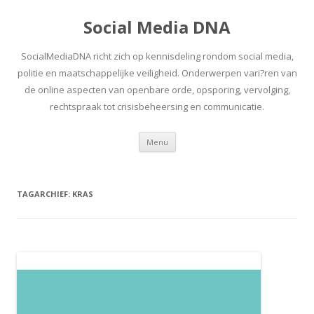
Social Media DNA
SocialMediaDNA richt zich op kennisdeling rondom social media,
politie en maatschappelijke veiligheid. Onderwerpen vari?ren van
de online aspecten van openbare orde, opsporing, vervolging,
rechtspraak tot crisisbeheersing en communicatie.
Spring
Menu
naar
inhoud
TAGARCHIEF:
KRAS