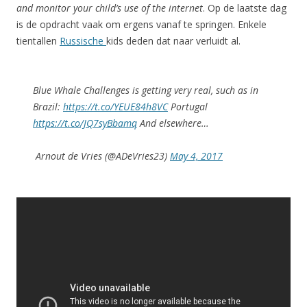
and monitor your child’s use of the internet
. Op de laatste dag
is de opdracht vaak om ergens vanaf te springen. Enkele
tientallen
Russische
kids deden dat naar verluidt al.
Blue Whale Challenges is getting very real, such as in
Brazil:
https://t.co/YEUE84h8VC
Portugal
https://t.co/JQ7syBbamq
And elsewhere…
Arnout de Vries (@ADeVries23)
May 4, 2017