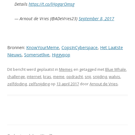
Details
https://t.co/lHpgqrOmsg
— Arnout de Vries (@ADeVries23)
September 8, 2017
Bronnen:
KnowYourMeme
,
CopsInCyberspace
,
Het Laatste
Nieuws
,
Somersetlive
,
Higgypop
Dit bericht werd geplaatst in
Memes
en getagged met
Blue Whale
,
challenge
,
internet
,
kras
,
meme
,
opdracht
,
snij
,
snijding
,
walvis
,
zelfdoding
,
zelfsnijding
op
13 april 2017
door
Arnout de Vries
.