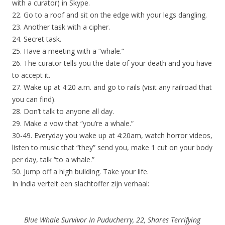
with a curator) in Skype.
22. Go to a roof and sit on the edge with your legs dangling.
23. Another task with a cipher.
24. Secret task.
25. Have a meeting with a “whale.”
26. The curator tells you the date of your death and you have
to accept it.
27. Wake up at 4:20 a.m. and go to rails (visit any railroad that
you can find).
28. Don’t talk to anyone all day.
29. Make a vow that “you’re a whale.”
30-49. Everyday you wake up at 4:20am, watch horror videos,
listen to music that “they” send you, make 1 cut on your body
per day, talk “to a whale.”
50. Jump off a high building. Take your life.
In India vertelt een slachtoffer zijn verhaal:
Blue Whale Survivor In Puducherry, 22, Shares Terrifying