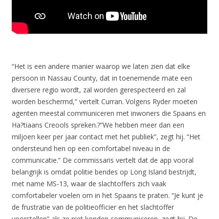
“Het is een andere manier waarop we laten zien dat elke
persoon in Nassau County, dat in toenemende mate een
diversere regio wordt, zal worden gerespecteerd en zal
worden beschermd,” vertelt Curran. Volgens Ryder moeten
agenten meestal communiceren met inwoners die Spaans en
Ha?tiaans Creools spreken.?”We hebben meer dan een
miljoen keer per jaar contact met het publiek”, zegt hij. “Het
ondersteund hen op een comfortabel niveau in de
communicatie.” De commissaris vertelt dat de app vooral
belangrijk is omdat politie bendes op Long Island bestrijdt,
met name MS-13, waar de slachtoffers zich vaak
comfortabeler voelen om in het Spaans te praten. “Je kunt je
de frustratie van de politieofficier en het slachtoffer
voorstellen” als ze niet konden communiceren, zegt hij. De