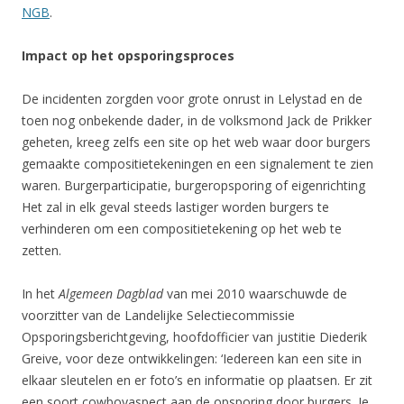
NGB
.
Impact op het opsporingsproces
De incidenten zorgden voor grote onrust in Lelystad en de
toen nog onbekende dader, in de volksmond Jack de Prikker
geheten, kreeg zelfs een site op het web waar door burgers
gemaakte compositietekeningen en een signalement te zien
waren. Burgerparticipatie, burgeropsporing of eigenrichting
Het zal in elk geval steeds lastiger worden burgers te
verhinderen om een compositietekening op het web te
zetten.
In het
Algemeen Dagblad
van mei 2010 waarschuwde de
voorzitter van de Landelijke Selectiecommissie
Opsporingsberichtgeving, hoofdofficier van justitie Diederik
Greive, voor deze ontwikkelingen: ‘Iedereen kan een site in
elkaar sleutelen en er foto’s en informatie op plaatsen. Er zit
een soort cowboyaspect aan de opsporing door burgers. Je