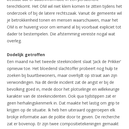
terechtkomt. Het OM wil niet klem komen te zitten tijdens het
onderzoek of bij de latere rechtszaak. Vanuit de gemeente wil
je betrokkenheid tonen en mensen waarschuwen, maar het
OM is er huiverig voor om iemand al bij voorbaat expliciet tot
dader te bestempelen. Die afstemming vereiste nogal wat
overleg.
Dodelijk getroffen
Een maand na het tweede steekincident slaat ‘Jack de Prikker’
opnieuw toe. Het bloedend slachtoffer probeert nog hulp te
zoeken bij buurtbewoners, maar overlijdt op straat aan zijn
verwondingen. Na dit derde incident zat de angst er bij de
bevolking goed in, mede door het plotselinge en willekeurige
karakter van de steekincidenten. Ook qua tijdstippen zat er
geen herhalingskenmerk in. Dat maakte het lastig om grip te
krijgen op de situatie. Ik heb hen uiteraard opgeroepen elk
brokje informatie aan de politie door te geven. De recherche
zat er bovenop. Er zijn twee compositietekeningen gemaakt