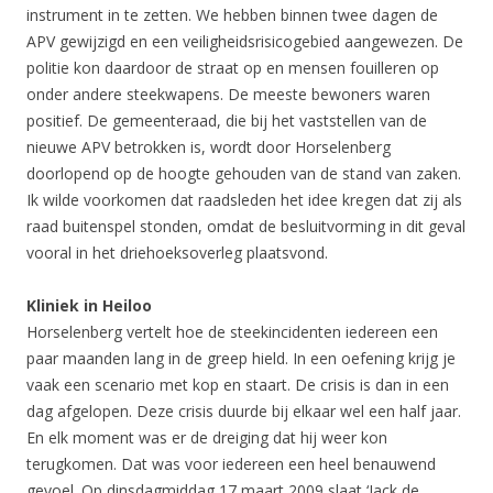
instrument in te zetten. We hebben binnen twee dagen de
APV gewijzigd en een veiligheidsrisicogebied aangewezen. De
politie kon daardoor de straat op en mensen fouilleren op
onder andere steekwapens. De meeste bewoners waren
positief. De gemeenteraad, die bij het vaststellen van de
nieuwe APV betrokken is, wordt door Horselenberg
doorlopend op de hoogte gehouden van de stand van zaken.
Ik wilde voorkomen dat raadsleden het idee kregen dat zij als
raad buitenspel stonden, omdat de besluitvorming in dit geval
vooral in het driehoeksoverleg plaatsvond.
Kliniek in Heiloo
Horselenberg vertelt hoe de steekincidenten iedereen een
paar maanden lang in de greep hield. In een oefening krijg je
vaak een scenario met kop en staart. De crisis is dan in een
dag afgelopen. Deze crisis duurde bij elkaar wel een half jaar.
En elk moment was er de dreiging dat hij weer kon
terugkomen. Dat was voor iedereen een heel benauwend
gevoel. Op dinsdagmiddag 17 maart 2009 slaat ‘Jack de