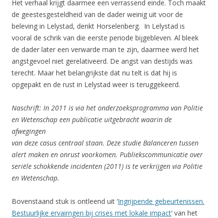
Het verhaal krijgt daarmee een verrassend einde. Toch maakt
de geestesgesteldheid van de dader weinig uit voor de
beleving in Lelystad, denkt Horselenberg. In Lelystad is
vooral de schrik van die eerste periode bijgebleven. Al bleek
de dader later een verwarde man te zijn, daarmee werd het
angstgevoel niet gerelativeerd. De angst van destijds was
terecht. Maar het belangrijkste dat nu telt is dat hij is
opgepakt en de rust in Lelystad weer is teruggekeerd.
Naschrift: In 2011 is via het onderzoeksprogramma van Politie
en Wetenschap een publicatie uitgebracht waarin de
afwegingen
van deze casus centraal staan. Deze studie Balanceren tussen
alert maken en onrust voorkomen. Publiekscommunicatie over
seriële schokkende incidenten (2011) is te verkrijgen via Politie
en Wetenschap.
Bovenstaand stuk is ontleend uit ‘
Ingrijpende gebeurtenissen.
Bestuurlijke ervairngen bij crises met lokale impact
‘ van het