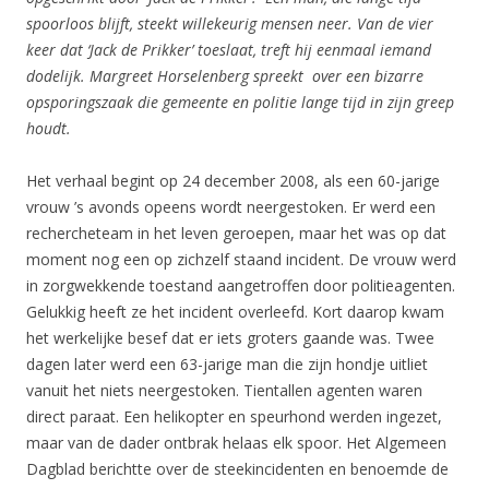
spoorloos blijft, steekt willekeurig mensen neer. Van de vier
keer dat ‘Jack de Prikker’ toeslaat, treft hij eenmaal iemand
dodelijk. Margreet Horselenberg spreekt over een bizarre
opsporingszaak die gemeente en politie lange tijd in zijn greep
houdt.
Het verhaal begint op 24 december 2008, als een 60-jarige
vrouw ’s avonds opeens wordt neergestoken. Er werd een
rechercheteam in het leven geroepen, maar het was op dat
moment nog een op zichzelf staand incident. De vrouw werd
in zorgwekkende toestand aangetroffen door politieagenten.
Gelukkig heeft ze het incident overleefd. Kort daarop kwam
het werkelijke besef dat er iets groters gaande was. Twee
dagen later werd een 63-jarige man die zijn hondje uitliet
vanuit het niets neergestoken. Tientallen agenten waren
direct paraat. Een helikopter en speurhond werden ingezet,
maar van de dader ontbrak helaas elk spoor. Het Algemeen
Dagblad berichtte over de steekincidenten en benoemde de