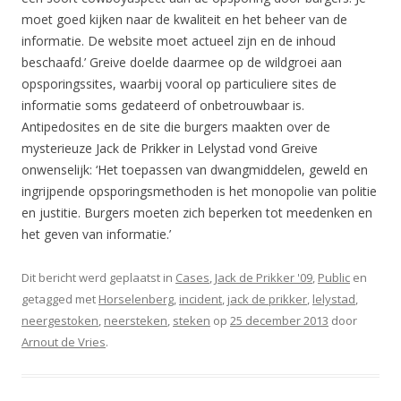
moet goed kijken naar de kwaliteit en het beheer van de
informatie. De website moet actueel zijn en de inhoud
beschaafd.’ Greive doelde daarmee op de wildgroei aan
opsporingssites, waarbij vooral op particuliere sites de
informatie soms gedateerd of onbetrouwbaar is.
Antipedosites en de site die burgers maakten over de
mysterieuze Jack de Prikker in Lelystad vond Greive
onwenselijk: ‘Het toepassen van dwangmiddelen, geweld en
ingrijpende opsporingsmethoden is het monopolie van politie
en justitie. Burgers moeten zich beperken tot meedenken en
het geven van informatie.’
Dit bericht werd geplaatst in
Cases
,
Jack de Prikker '09
,
Public
en
getagged met
Horselenberg
,
incident
,
jack de prikker
,
lelystad
,
neergestoken
,
neersteken
,
steken
op
25 december 2013
door
Arnout de Vries
.