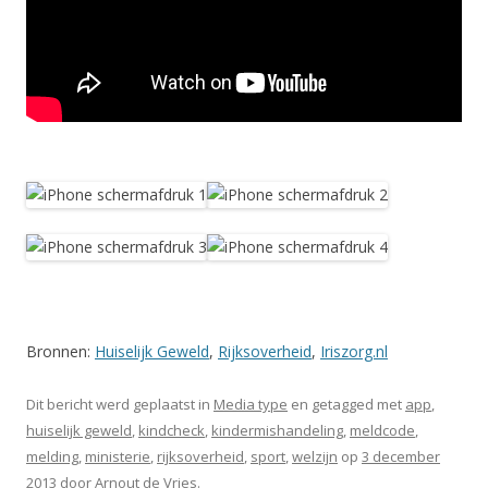
Bronnen:
Huiselijk Geweld
,
Rijksoverheid
,
Iriszorg.nl
Dit bericht werd geplaatst in
Media type
en getagged met
app
,
huiselijk geweld
,
kindcheck
,
kindermishandeling
,
meldcode
,
melding
,
ministerie
,
rijksoverheid
,
sport
,
welzijn
op
3 december
2013
door
Arnout de Vries
.