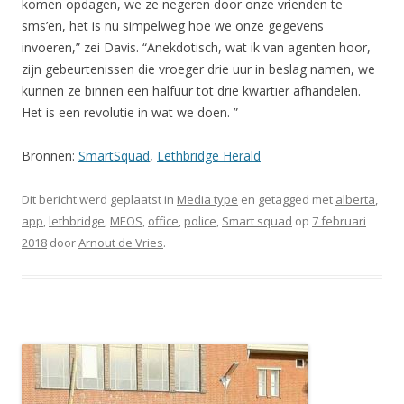
komen opdagen, we ze negeren door onze vrienden te
sms’en, het is nu simpelweg hoe we onze gegevens
invoeren,” zei Davis. “Anekdotisch, wat ik van agenten hoor,
zijn gebeurtenissen die vroeger drie uur in beslag namen, we
kunnen ze binnen een halfuur tot drie kwartier afhandelen.
Het is een revolutie in wat we doen. ”
Bronnen:
SmartSquad
,
Lethbridge Herald
Dit bericht werd geplaatst in
Media type
en getagged met
alberta
,
app
,
lethbridge
,
MEOS
,
office
,
police
,
Smart squad
op
7 februari
2018
door
Arnout de Vries
.