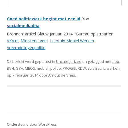
Goed politiewerk begint met een id
from
socialmediadna
Bronnen: artikel Blauw januari 2014: “Bureau op straat”en
VKA.nl
,
Ministerie VenJ
,
Leertuin Mobiel Werken
Vreemdelingenpolitie
Dit bericht werd geplaatst in
Uncategorized
en getagged met
app
,
BVH
,
GBA
,
MEOS
,
mobiel
,
politie
,
PROGIS
,
RDW
,
strafrecht
,
werken
op
7 februari 2014
door
Arnout de Vries
.
Ondersteund door WordPress