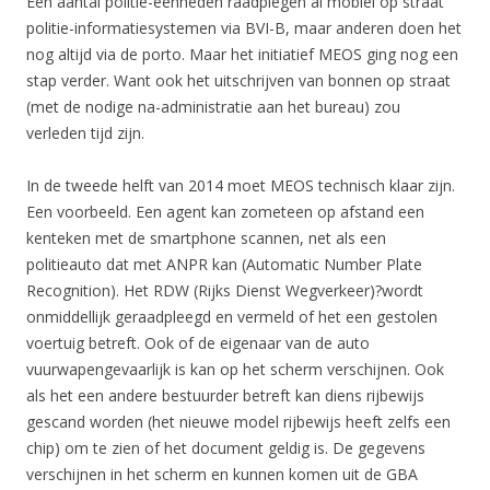
Een aantal politie-eenheden raadplegen al mobiel op straat
politie-informatiesystemen via BVI-B, maar anderen doen het
nog altijd via de porto. Maar het initiatief MEOS ging nog een
stap verder. Want ook het uitschrijven van bonnen op straat
(met de nodige na-administratie aan het bureau) zou
verleden tijd zijn.
In de tweede helft van 2014 moet MEOS technisch klaar zijn.
Een voorbeeld. Een agent kan zometeen op afstand een
kenteken met de smartphone scannen, net als een
politieauto dat met ANPR kan (Automatic Number Plate
Recognition). Het RDW (Rijks Dienst Wegverkeer)?wordt
onmiddellijk geraadpleegd en vermeld of het een gestolen
voertuig betreft. Ook of de eigenaar van de auto
vuurwapengevaarlijk is kan op het scherm verschijnen. Ook
als het een andere bestuurder betreft kan diens rijbewijs
gescand worden (het nieuwe model rijbewijs heeft zelfs een
chip) om te zien of het document geldig is. De gegevens
verschijnen in het scherm en kunnen komen uit de GBA