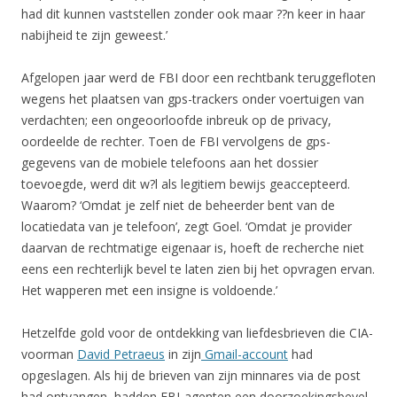
had dit kunnen vaststellen zonder ook maar ??n keer in haar
nabijheid te zijn geweest.’
Afgelopen jaar werd de FBI door een rechtbank teruggefloten
wegens het plaatsen van gps-trackers onder voertuigen van
verdachten; een ongeoorloofde inbreuk op de privacy,
oordeelde de rechter. Toen de FBI vervolgens de gps-
gegevens van de mobiele telefoons aan het dossier
toevoegde, werd dit w?l als legitiem bewijs geaccepteerd.
Waarom? ‘Omdat je zelf niet de beheerder bent van de
locatiedata van je telefoon’, zegt Goel. ‘Omdat je provider
daarvan de rechtmatige eigenaar is, hoeft de recherche niet
eens een rechterlijk bevel te laten zien bij het opvragen ervan.
Het wapperen met een insigne is voldoende.’
Hetzelfde gold voor de ontdekking van liefdesbrieven die CIA-
voorman
David Petraeus
in zijn
Gmail-account
had
opgeslagen. Als hij de brieven van zijn minnares via de post
had ontvangen, hadden FBI-agenten een doorzoekingsbevel