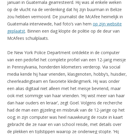
januari in Guatemala gearresteerd. Hij was al enkele weken
op de vlucht na de verdenking dat hij zijn buurman in Belize
zou hebben vermoord. De journalist die McAfee heimelijk in
Guatemala interviewde, had foto’s van hem
op zijn website
geplaatst
. Binnen een dag klopte de politie op de deur van
McAfees schuilplaats.
De New York Police Department ontdekte in de computer
van een pedofiel het complete profiel van een 12-jarig meisje
in Pennsylvania, honderden kilometers verderop. Via social
media kende hij haar vrienden, klasgenoten, hobby’s, huisdier,
cheerleadingteam en favoriete kledingmerk. Hij was onder
een alias digitaal niet alleen met het meisje bevriend, maar
ook met sommige van haar vrienden. ‘Hij wist meer van haar
dan haar ouders en leraar’, zegt Goel. Volgens de recherche
had de man een gijzeling en misbruik van de 12-jarige op het
oog; in zijn computer was heel nauwkeurig de route in kaart
gebracht die ze naar en van school reisde, met details over
de plekken en tijdstippen waarop ze onderweg stopte. ‘Hij