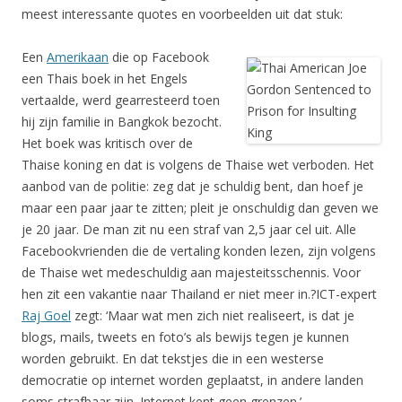
meest interessante quotes en voorbeelden uit dat stuk:
Een
Amerikaan
die op Facebook
een Thais boek in het Engels
vertaalde, werd gearresteerd toen
hij zijn familie in Bangkok bezocht.
Het boek was kritisch over de
Thaise koning en dat is volgens de Thaise wet verboden. Het
aanbod van de politie: zeg dat je schuldig bent, dan hoef je
maar een paar jaar te zitten; pleit je onschuldig dan geven we
je 20 jaar. De man zit nu een straf van 2,5 jaar cel uit. Alle
Facebookvrienden die de vertaling konden lezen, zijn volgens
de Thaise wet medeschuldig aan majesteitsschennis. Voor
hen zit een vakantie naar Thailand er niet meer in.?ICT-expert
Raj Goel
zegt: ‘Maar wat men zich niet realiseert, is dat je
blogs, mails, tweets en foto’s als bewijs tegen je kunnen
worden gebruikt. En dat tekstjes die in een westerse
democratie op internet worden geplaatst, in andere landen
soms strafbaar zijn. Internet kent geen grenzen.’