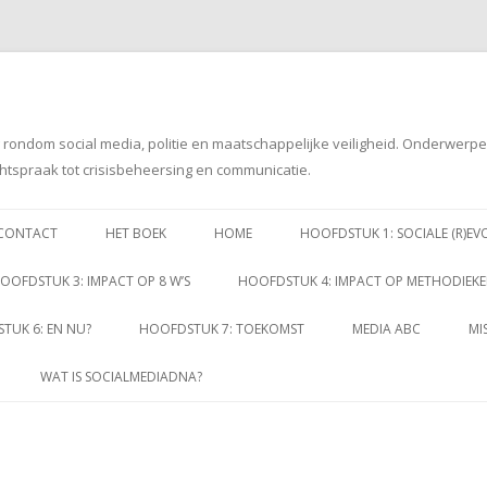
g rondom social media, politie en maatschappelijke veiligheid. Onderwerp
htspraak tot crisisbeheersing en communicatie.
Spring
naar
CONTACT
HET BOEK
HOME
HOOFDSTUK 1: SOCIALE (R)EV
inhoud
OOFDSTUK 3: IMPACT OP 8 W’S
HOOFDSTUK 4: IMPACT OP METHODIEK
TUK 6: EN NU?
HOOFDSTUK 7: TOEKOMST
MEDIA ABC
MI
WAT IS SOCIALMEDIADNA?