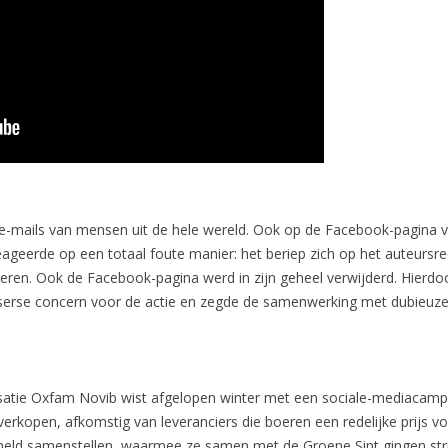
 e-mails van mensen uit de hele wereld. Ook op de Facebook-pagina
eageerde op een totaal foute manier: het beriep zich op het auteursrec
jderen. Ook de Facebook-pagina werd in zijn geheel verwijderd. Hier
itserse concern voor de actie en zegde de samenwerking met dubieuze
atie Oxfam Novib wist afgelopen winter met een sociale-mediacamp
 verkopen, afkomstig van leveranciers die boeren een redelijke prijs 
ieheld samenstellen, waarmee ze samen met de Groene Sint gingen stri