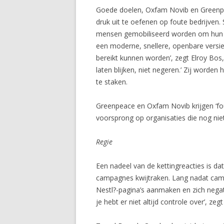
Goede doelen, Oxfam Novib en Greenpe
druk uit te oefenen op foute bedrijven
mensen gemobiliseerd worden om hun mi
een moderne, snellere, openbare versie
bereikt kunnen worden’, zegt Elroy B
laten blijken, niet negeren.’ Zij worde
te staken.
Greenpeace en Oxfam Novib krijgen ‘fo
voorsprong op organisaties die nog n
Regie
Een nadeel van de kettingreacties is d
campagnes kwijtraken. Lang nadat camp
Nestl?-pagina’s aanmaken en zich negati
je hebt er niet altijd controle over’, z