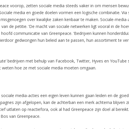
ace voorop, zetten sociale media steeds vaker in om mensen bewu
. Sociale media en goede doelen vormen een logische combinatie. Via
sgenoegen over kwalijke zaken kenbaar te maken. Sociale-media-acti
 van de petitie. ‘De macht van sociale netwerken ligt vooral in de h
os, hoofd communicatie van Greenpeace. ‘Bedrijven kunnen honderdd
n hierdoor gedwongen hun beleid aan te passen, hun assortiment te ver
ute’ bedrijven met behulp van Facebook, Twitter, Hyves en YouTube s
iet weten hoe ze met sociale media moeten omgaan.
at sociale media-acties een eigen leven kunnen gaan leiden en de goed
agnes zijn afgelopen, kan de achterban een merk achterna blijven zi
ef uitlaten op reactiefora, ook al had Greenpeace zijn doel al bereikt
egt Bos van Greenpeace.