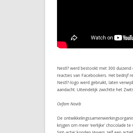
Nestl? werd bestookt met 300 duizend
reacties van Facebookers. Het bedrijf r
Nestl?-logo werd gebruikt, laten verwi
aandacht. Uiteindelijk zwichtte het Zw
Oxfam Novib
De ontwikkelingssamenwerkingsorganis
krijgen om meer ‘eerlijke’ chocolade te
Sint-actie’ konden Hyvers zelf een act