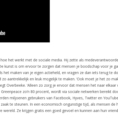
e het werkt met de sociale media. Hij zette als medeverantwoordelij
e kunst is om ervoor te zorgen dat mensen je boodschap voor je gaa
het maken van je eigen actieheld, en vragen ze dan iets terug te doen
zo aantrekkelijk en leuk mogelijk te maken. ‘Ook moet je het zo ma
egt Overbeeke. ‘Alleen zo zorg je ervoor dat mensen het naar elkaar d
 Greenpeace zo’n 80 procent, wordt via sociale netwerken bereikt d
den miljoenen gebruikers van Facebook, Hyves, Twitter en YouTube 
zaak te steunen. In een economisch ongunstige tijd, als mensen de h
e wereld. Ze krijgen gratis een goed gevoel en kunnen aan hun vriend