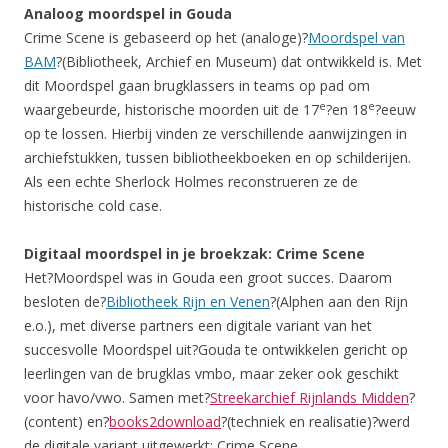
Analoog moordspel in Gouda
Crime Scene is gebaseerd op het (analoge)?
Moordspel van
BAM
?(Bibliotheek, Archief en Museum) dat ontwikkeld is. Met
dit Moordspel gaan brugklassers in teams op pad om
e
e
waargebeurde, historische moorden uit de 17
?en 18
?eeuw
op te lossen. Hierbij vinden ze verschillende aanwijzingen in
archiefstukken, tussen bibliotheekboeken en op schilderijen.
Als een echte Sherlock Holmes reconstrueren ze de
historische cold case.
Digitaal moordspel in je broekzak: Crime Scene
Het?Moordspel was in Gouda een groot succes. Daarom
besloten de?
Bibliotheek Rijn en Venen
?(Alphen aan den Rijn
e.o.), met diverse partners een digitale variant van het
succesvolle Moordspel uit?Gouda te ontwikkelen gericht op
leerlingen van de brugklas vmbo, maar zeker ook geschikt
voor havo/vwo. Samen met?
Streekarchief Rijnlands Midden
?
(content) en?
books2download
?(techniek en realisatie)?werd
de digitale variant uitgewerkt: Crime Scene.