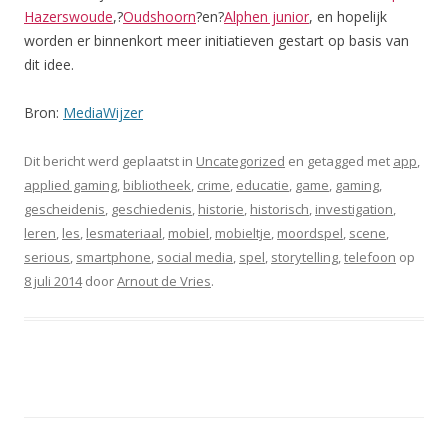
Hazerswoude
,?
Oudshoorn
?en?
Alphen junior
, en hopelijk
worden er binnenkort meer initiatieven gestart op basis van
dit idee.
Bron:
MediaWijzer
Dit bericht werd geplaatst in
Uncategorized
en getagged met
app
,
applied gaming
,
bibliotheek
,
crime
,
educatie
,
game
,
gaming
,
gescheidenis
,
geschiedenis
,
historie
,
historisch
,
investigation
,
leren
,
les
,
lesmateriaal
,
mobiel
,
mobieltje
,
moordspel
,
scene
,
serious
,
smartphone
,
social media
,
spel
,
storytelling
,
telefoon
op
8 juli 2014
door
Arnout de Vries
.