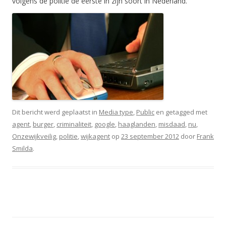
volgens de politie de eerste in zijn soort in Nederland.
Dit bericht werd geplaatst in
Media type
,
Public
en getagged met
agent
,
burger
,
criminaliteit
,
google
,
haaglanden
,
misdaad
,
nu
,
Onzewijkveilig
,
politie
,
wijkagent
op
23 september 2012
door
Frank
Smilda
.