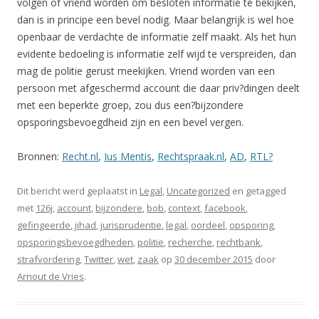
volgen of vriend worden om besloten informatie te bekijken,
dan is in principe een bevel nodig. Maar belangrijk is wel hoe
openbaar de verdachte de informatie zelf maakt. Als het hun
evidente bedoeling is informatie zelf wijd te verspreiden, dan
mag de politie gerust meekijken. Vriend worden van een
persoon met afgeschermd account die daar priv?dingen deelt
met een beperkte groep, zou dus een?bijzondere
opsporingsbevoegdheid zijn en een bevel vergen.
Bronnen:
Recht.nl
,
Ius Mentis
,
Rechtspraak.nl
,
AD
,
RTL?
Dit bericht werd geplaatst in
Legal
,
Uncategorized
en getagged
met
126j
,
account
,
bijzondere
,
bob
,
context
,
facebook
,
gefingeerde
,
jihad
,
jurisprudentie
,
legal
,
oordeel
,
opsporing
,
opsporingsbevoegdheden
,
politie
,
recherche
,
rechtbank
,
strafvordering
,
Twitter
,
wet
,
zaak
op
30 december 2015
door
Arnout de Vries
.