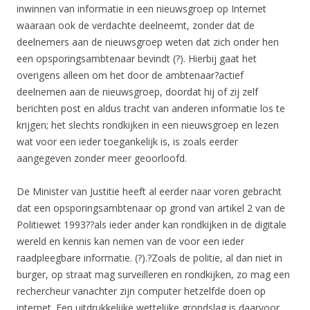
inwinnen van informatie in een nieuwsgroep op Internet
waaraan ook de verdachte deelneemt, zonder dat de
deelnemers aan de nieuwsgroep weten dat zich onder hen
een opsporingsambtenaar bevindt (?). Hierbij gaat het
overigens alleen om het door de ambtenaar?
actief
deelnemen aan de nieuwsgroep, doordat hij of zij zelf
berichten post en aldus tracht van anderen informatie los te
krijgen; het slechts rondkijken in een nieuwsgroep en lezen
wat voor een ieder toegankelijk is, is zoals eerder
aangegeven zonder meer geoorloofd.
De Minister van Justitie heeft al eerder naar voren gebracht
dat een opsporingsambtenaar op grond van artikel 2 van de
Politiewet 1993??als ieder ander kan rondkijken in de digitale
wereld en kennis kan nemen van de voor een ieder
raadpleegbare informatie. (?).?Zoals de politie, al dan niet in
burger, op straat mag surveilleren en rondkijken, zo mag een
rechercheur vanachter zijn computer hetzelfde doen op
internet. Een uitdrukkelijke wettelijke grondslag is daarvoor