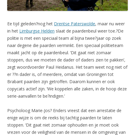
Ee tijd geleden?nog het
Drentse Paterswolde
, maar nu weer
in het
Limburgse Helden
slaat de paardenbeul weer toe.?De
politie is met een speciaal team al bijna twee?jaar op zoek
naar degene die paarden verminkt. Een speciaal politieteam
maakt jacht op de paardenbeul. ‘Dit gaat niet zomaar
stoppen, dus we moeten de dader of daders zien te pakken’,
zegt woordvoerder Paul Heidanus. Het team weet nog niet of
er ??n dader is, of meerdere, omdat van Groningen tot
Brabant paarden zijn getroffen. Daarom kunnen er ook
copycats actief zijn. ‘We koppelen alle zaken, in de hoop deze
serie-aanvallen te be?indigen.’
Psycholoog Marie-Jos? Enders vreest dat een arrestatie de
enige wijze is om de reeks bij tachtig paarden te laten
stoppen. ‘Dit gaat niet zomaar ophouden en je moet ook
vrezen voor de veiligheid van de mensen in de omgeving van