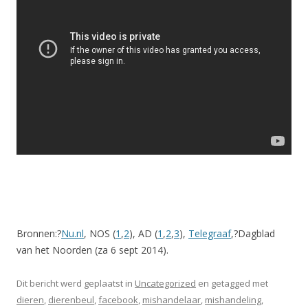
Bronnen:?
Nu.nl
, NOS (
1
,
2
), AD (
1
,
2
,
3
),
Telegraaf
,?Dagblad
van het Noorden (za 6 sept 2014).
Dit bericht werd geplaatst in
Uncategorized
en getagged met
dieren
,
dierenbeul
,
facebook
,
mishandelaar
,
mishandeling
,