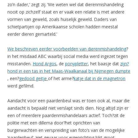
zo’n dader,’ zegt zij. ‘We weten wel dat dierenmishandeling
nooit op zichzelf staat en er vaak een relatie is met andere
vormen van geweld, zoals huiselijk geweld. Daders van
schietpartijen op Amerikaanse scholen hadden meestal
eerder dieren gemarteld.’
We beschreven eerder voorbeelden van dierenmishandeling
?
in het misdaad ABC waarbij social media werd ingezet tegen
misstanden.
Hond Argos
, de
ponypletter
, het baasje dat
zijn?
hond in een tas in het
Maas-Waalkanaal bij Nijmegen dumpte
, een?
gedood geitje
of het arme?
katje dat in de magnetron
werd gefilmd.
Aandacht voor een paardenbeul was er toen ook al, maar die
aandacht is bepaald niet verslapt sinds dien. Nog altijd zijn er
een of meerdere paardenmishandelaars actief. Toch?zit de
politie met een dillema door?het oprichten van
burgerwachten en verspreiding van foto’s van de mogelijke
‘paardenbeul’. Het gevaar voor eigenrichting lijkt groot.